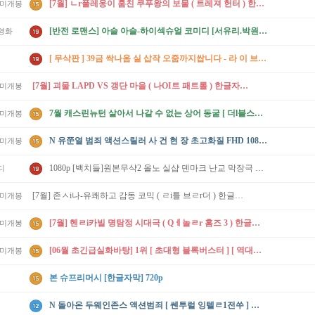
[7월] ㄴr폴레옹이 훔친 쿠푸왕의 보물 ( 트레져 헌터 ) 한글자체자막
/미개봉
[반전 로맨스] 아슬 아슬-하이섹슈얼 코미디 [서유리.박원빈]
영화
[ 무삭판 ] 39금 싹나옴 실 삽작 오줌까지쌉니다 - 라 이 브 색 스 녀- 최고
[7월] 괴물 LAPD VS 갱단 마을 ( 나OI트 패트롤 ) 한글자체자막
/미개봉
7월 캐스린뉴턴 살아서 나갈 수 없는 상어 동굴 [ 더l블스ㅁr우스 ] 공식자막
/미개봉
N 유쭌열 범죄 액션스릴러 사 건 현 장 초고화질 FHD 1080 5.1
/미개봉
1080p [백치들]원본무샥2 올노 실샵 덴마크 난교 막장극 The Idiots
디
[7월] 존ㅅi나-유쾌하고 감동 코믹 ( ㄹi틀 브ㄹr더 ) 한글자체자막
/미개봉
[7월] 헨ㄹi카빌 명탐정 시대극 ( Qㅔ놀ㄹr 홈즈 3 ) 한글자체자막
/미개봉
[06월 초긴급실화바탕] 1위 [ 초대형 블록버스터 ] [ 역대급 캐스팅 ] 1080공식자막
/미개봉
본 슈프리머시 [한글자막] 720p
N 돌아온 두웨인존스 액션범죄 [ 쎈투럴 잉텔ㄹ1전쑤 ] 공식자막 초고화질 FHD5.1