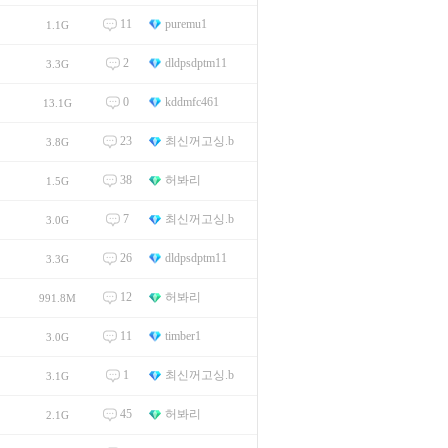
11
puremu1
1.1G
2
dldpsdptm11
3.3G
0
kddmfc461
13.1G
23
최신꺼고싱.b
3.8G
38
허봐리
1.5G
7
최신꺼고싱.b
3.0G
26
dldpsdptm11
3.3G
12
허봐리
991.8M
11
timber1
3.0G
1
최신꺼고싱.b
3.1G
45
허봐리
2.1G