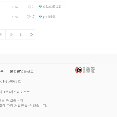
1
dhksdyd11221
1.4G
17
ghs46141
1.7G
9
10
11
목록
불법촬영물신고
|
1-21-0098호
사업자: (주)에스피소프트
을 수 있습니다.
률에 따라 처벌받을 수 있습니다.