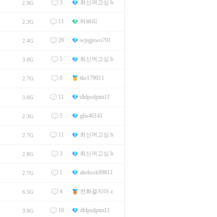
3
최신꺼고싱.b
2.9G
11
허봐리
2.3G
28
wjsgjswo791
2.4G
5
최신꺼고싱.b
3.0G
0
tke179011
2.7G
11
dldpsdptm11
3.6G
5
ghs46141
2.3G
11
최신꺼고싱.b
2.7G
3
최신꺼고싱.b
2.8G
1
akehssk99811
2.7G
4
전화걸지마.z
6.5G
10
dldpsdptm11
3.0G