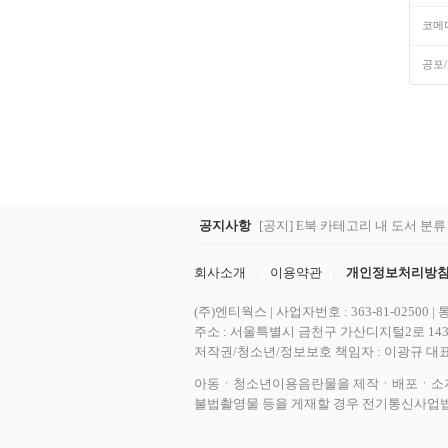
코메
공포
공지사항
회사소개
이용약관
개인정보처리방
|
|
(주)엔티웍스 | 사업자번호 : 363-81-02500
주소 : 서울특별시 금천구 가산디지털2로 143, 9층
저작권/청소년/정보보호 책임자 : 이광규 대표 | 고객
아동ㆍ청소년이용음란물을 제작ㆍ배포ㆍ소지한 
불법촬영물 등을 게재할 경우 전기통신사업법 