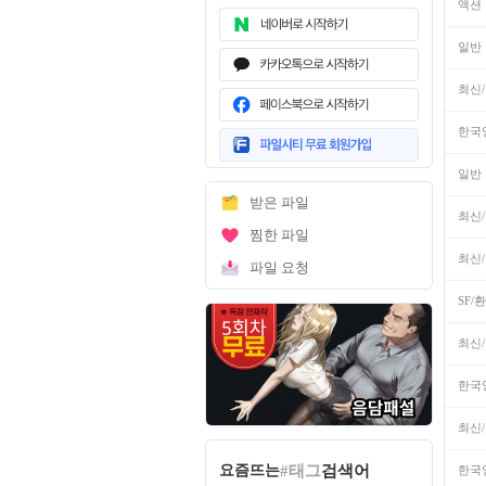
액션
군체
#넷플릭스
일반
최신
한국
무
료
회
일반
원
받은 파일
가
최신
입
찜한 파일
최신
파일 요청
SF/
최신
한국
최신
#태그
검색어
요즘뜨는
한국