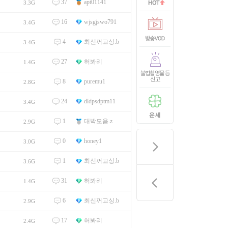
37
apt01141
3.3G
16
wjsgjswo791
3.4G
4
최신꺼고싱.b
3.4G
27
허봐리
1.4G
8
puremu1
2.8G
24
dldpsdptm11
3.4G
1
대박모음.z
2.9G
0
honey1
3.0G
1
최신꺼고싱.b
3.6G
31
허봐리
1.4G
6
최신꺼고싱.b
2.9G
17
허봐리
2.4G