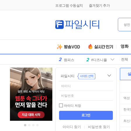
프로그램 수동설치
즐겨찾기 추가
성인
유부녀킬러
#전지현
영화
군체
#넷플릭스
전체
원피스
#디즈니플
러스
스파이더맨
#유쾌한
파일시티
슈퍼걸
#슈퍼히어
로
만달로리안
#외계인
동궁
#파트너
액션
김부장
#귀신
아이디 저장
한국
악마는프라
#특수부대
들
어
다를입는다
디스클로저
#소지섭
최신
가
아이디 찾기
비밀번호 찾기
데이
유부녀킬러
#전지현
기