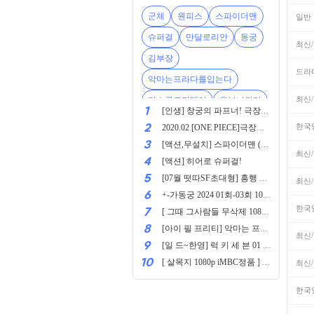
군체
원피스
스파이더맨
일반
슈퍼걸
만달로리안
동궁
최신
김부장
드라
악마는프라다를입는다
최신
디스클로저데이
유부녀킬러
[인생] 창궁의 파프너! 극장판! -추억의명작 메카닉 액션!-
한국
2020.02 [ONE PIECE]극장판-스탬피스
[액션,무설치] 스파이더맨 (PC) All DLC
최신
[액션] 히어로 슈퍼걸!
[07월 떳따SF초대형] 흥행 박스1위 [초대형SF대작영화] [스워즈] 1080공식자막
최신
+-가동궁 2024 01회-03회 1080P.H264.AAC [번역기자체자막]
한국
[ 그때 그사람들 무삭제 1080p 블루레이 ] 한석규
[아이 필 프리티] 악마는 프라다를 입는다 제작진이 선사하는 자신감 뿜뿜뿜 코미디
최신
[일 드~한영] 럭 키 세 븐 01 - 10.SP (完) [마츠모토 준, 사립 탐정에 고용된 유부녀 킬러]
[ 살목지 1080p iMBC정품 ] 김혜윤 이종원
최신
한국