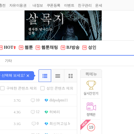
충전
자유이용권
내정보
쿠폰등록
이벤트
친구관리
운세
|
HOT
웹툰
웹툰채팅
BJ방송
성인
기타
퀵메뉴
중 선택해 보세요!
구매한 콘텐츠 제외
성인 콘텐츠 제외
10
dldpsdptm11
3.7G
12
허봐리
4.3G
0
최신꺼고싱.b
3.1G