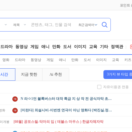
포인트 
최근 검색어
제목
드라마
동영상
게임
애니
만화
도서
이미지
교육
기타
정액관
영화
드라마
동영상
게임
애니
만화
도서
이미지
교육
키즈
실시간
지금 핫한
Ai 추천
3가지 뷰 타입 
자유이용권 전용
N 라ㅇ1언 블록버스터 대작 특급 지 상 작 전 공식자막 초고화질 BluRay5.1
[미란다] 외설시비-이번엔 연극이 아닌 영화다 [박진실.정선우]
영화
[08월] 공포스릴-악마의 입 ( 데블스 마우스 ) 한글자체자막
/미개봉