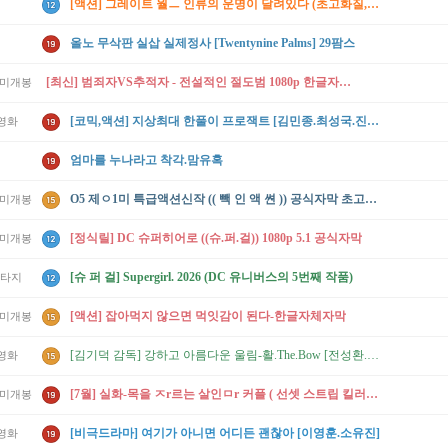
[액션] 그레이트 월ㅡ 인류의 운명이 달려있다 (초고화질,자체자막)
올노 무삭판 실삽 실제정사 [Twentynine Palms] 29팜스
[최신] 범죄자VS추적자 - 전설적인 절도범 1080p 한글자체자막
/미개봉
[코믹,액션] 지상최대 한풀이 프로잭트 [김민종.최성국.진재영.신이]
영화
엄마를 누나라고 착각.맘유혹
O5 제ㅇ1미 특급액션신작 (( 빽 인 액 쎤 )) 공식자막 초고화질 BluRay5.1
/미개봉
[정식릴] DC 슈퍼히어로 ((슈.퍼.걸)) 1080p 5.1 공식자막
/미개봉
[슈 퍼 걸] Supergirl. 2026 (DC 유니버스의 5번째 작품)
환타지
[액션] 잡아먹지 않으면 먹잇감이 된다-한글자체자막
/미개봉
[김기덕 감독] 강하고 아름다운 울림-활.The.Bow [전성환.한여름]
영화
[7월] 실화-목을 ㅈr르는 살인ㅁr 커플 ( 선셋 스트립 킬러 ) 한글자체자막
/미개봉
[비극드라마] 여기가 아니면 어디든 괜찮아 [이영훈.소유진]
영화