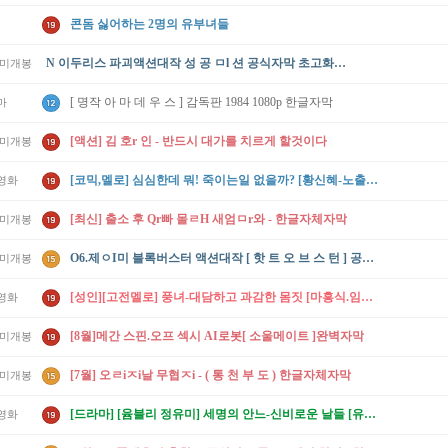
콘돔 싫어하는 2명의 유부녀들
N 이두리스 파괴액션대작 성 공 ㅁl 션 공식자막 초고화질 BluRay5.1
/미개봉
[ 명작 아 마 데 우 스 ] 감독판 1984 1080p 한글자막
마
[액션] 김 호r 인 - 반드시 대가를 치르게 할것이다
/미개봉
[코믹,멜로] 심심한데 뭐! 죽이는일 없을까? [황신혜-노출작]
영화
[최신] 출소 후 Qr빠 몰ㄹH 새엄ㅁr와 - 한글자체자막
/미개봉
O6.제ㅇI미 블록버스터 액션대작 [ 핫 트 오 브 스 턴 ] 공식자막 초고화질 FHD 5.1
/미개봉
[성인][고전멜로] 풍녀-대담하고 과감한 몸짓 [마흥식.임지연.오혜림]
영화
[8월]메간 스핀.오프 섹시 AI로봇[ 소울메이트 ]완벽자막
/미개봉
[7월] 오ㄹiㅈi날 무협ㅈi - ( 통 천 부 도 ) 한글자체자막
/미개봉
[드라마] [윰블리 정유미] 세명의 안느-신비로운 날들 [유준상.정유미.문성근]
영화