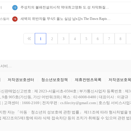
주성치의 불패전설의시작 역대최고영화 도.성 자막화질완벽
디
새벽의 위반자들 무샥1 올노 실삽 납x강x The Dawn Rapists 영자막
/스릴러
[공지] 사이트 내 장기 콘텐츠 정리 작업 진행
1
2
3
4
5
6
7
8
[공지] 불법 촬영물 등 유통방지를 위한 기술적조치 적용 및 업로드 금지 안내
[공지] 불법 성인컨텐츠 등록 제재 명단 188차
[공지] E북 카테고리 내 도서 분류 서비스 변경 안내
[안내] Edge 브라우저 다운로드 경고 관련 공지
침
저작권보호센터
청소년보호정책
제휴컨텐츠목록
저작권보호
|
|
|
|
[공지] 사이트 내 장기 콘텐츠 정리 작업 진행
 | 통신판매업신고번호 : 제 2023-서울서초-0594호 | 부가통신사업자 등록번호 : 제3-0
[공지] 불법 촬영물 등 유통방지를 위한 기술적조치 적용 및 업로드 금지 안내
 905호(가산동, 가산 어반워크II) | 팩스 : 02-6008-0480 | 대표이사 : 이광규
센터 : 1666-2169 | 전자우편 : cs.filecity@gmail.com | 호스팅 서비스
자는 「아동ㆍ청소년의 성보호에 관한 법률」 제11조에 따라 형사처벌을 받
제22조의5제1항에 따라 삭제·접속차단 등의 조치가 취해질 수 있으며 관련 법