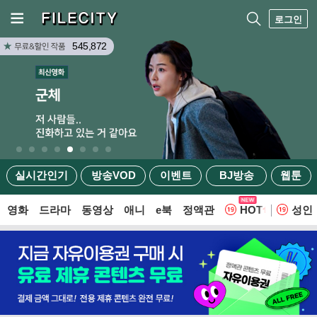
로그인
545,872
실시간인기
방송VOD
이벤트
BJ방송
웹툰
영화
드라마
동영상
애니
e북
정액관
HOT
성인
웹툰