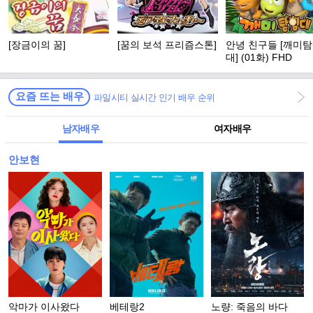
[장금이의 꿈]
[꿈의 보석 프리즘스톤]
안녕 친구들 [깨미
대] (01화) FHD
요즘 뜨는 배우
파일시티 실시간 인기 배우 순위
남자배우
여자배우
안보현
악마가 이사왔다
베테랑2
노량: 죽음의 바다