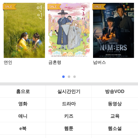
연인
금혼령
넘버스
홈으로
실시간인기
방송VOD
영화
드라마
동영상
애니
키즈
교육
e북
웹툰
웹소설