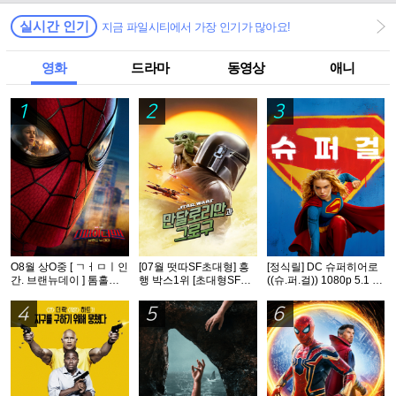
실시간 인기
지금 파일시티에서 가장 인기가 많아요!
영화
드라마
동영상
애니
1
2
3
O8월 상O중 [ ㄱㅓㅁㅣ인
[07월 떳따SF초대형] 흥
[정식릴] DC 슈퍼히어로
간. 브랜뉴데이 ] 톰홀랜
행 박스1위 [초대형SF대
((슈.퍼.걸)) 1080p 5.1 공
드 - CAM 버전. 공식자막
작영화] [스워즈] 1080공
식자막
식자막
4
5
6