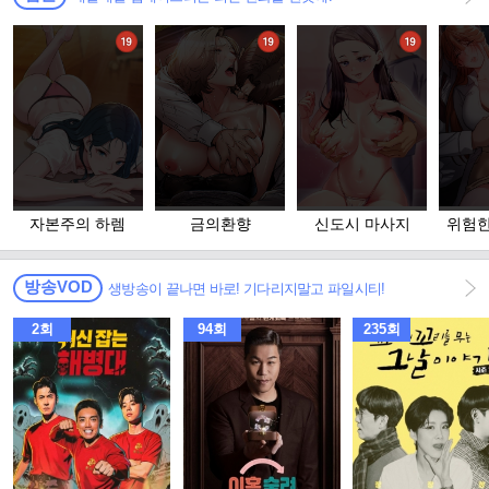
자본주의 하렘
금의환향
신도시 마사지
위험한
고 
방송VOD
생방송이 끝나면 바로! 기다리지말고 파일시티!
2회
94회
235회