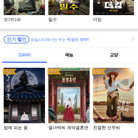
모가디슈
밀수
더킹
인기 할인
파일시티에서만 주는 특별한 혜택!!
드라마
예능
교양
밤에 피는 꽃
열녀박씨 계약결혼뎐
친절한 선주씨