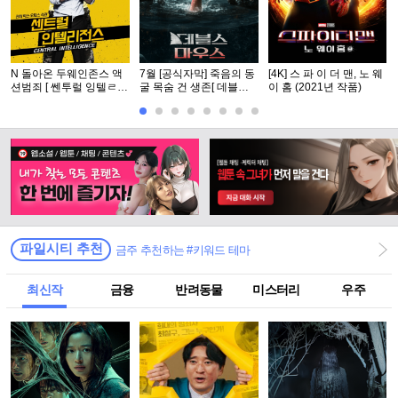
N 돌아온 두웨인존스 액
7월 [공식자막] 죽음의 동
[4K] 스 파 이 더 맨, 노 웨
션범죄 [ 쎈투럴 잉텔ㄹ1
굴 목숨 건 생존[ 데블스
이 홈 (2021년 작품)
전쑤 ] 공식자막 초고화질
마우스 ]
FHD5.1
파일시티 추천
금주 추천하는 #키워드 테마
최신작
금융
반려동물
미스터리
우주