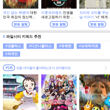
귀신 잡는 해병대
대한
이혼숙려캠프
인생을
꼬리에 꼬리를 무는
민국 최강의 정신력을
새로고침하기 위한 부
날 이야기
‘너’ 에게
자부하는 해병대 출신
부들의 이야기 <이혼숙
들려주고 싶어! 친구
방송 알림
방송 알림
방송 알림
들이 모여, 이번엔 진짜
려캠프>
배우자, 동료... 세 
귀신을 잡으러 심령 스
'이야기꾼'이 스스로
폿으로 떠난다! 실제 무
부하며 느낀 바를 
#
파일시티 키워드 추천
속인들이 경험한 기이
의 '이야기 친구'(가
한 사건과 금기, 그리고
가까운 지인)에게, 
#넷플릭스
#디즈니플러스
#유쾌한
#슈퍼히어로
사람들 사이에 떠도는
일상적인 공간에서 1
괴담을 눈앞에서 확인
로 전달하는 방식의
#외계인
하는 한여름 납량 오컬
로그램
트 수색 버라이어티!
키즈
요즘 아이들이 좋아하는건 다 모아봤어요