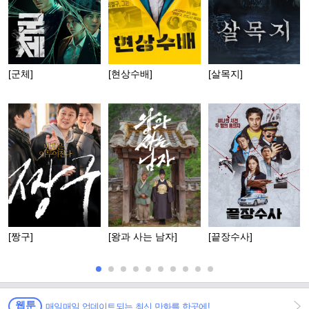
[군체]
[현상수배]
[살목지]
[짱구]
[왕과 사는 남자]
[끝장수사]
웹툰
매일매일 업데이트되는 최신 만화를 한곳에!