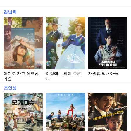
김남희
어디로 가고 싶으신
이강에는 달이 흐른
재벌집 막내아들
가요
다
조인성