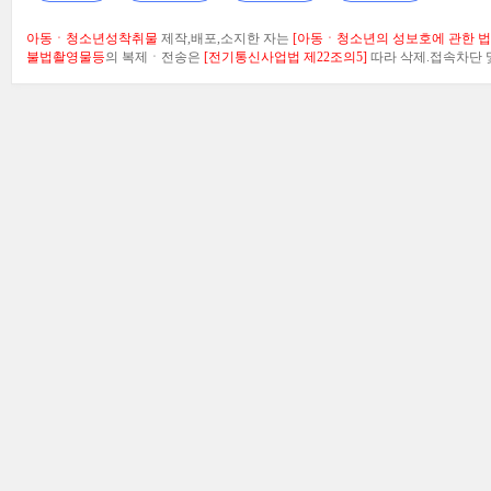
아동ㆍ청소년성착취물
제작,배포,소지한 자는
[아동ㆍ청소년의 성보호에 관한 법률
불법촬영물등
의 복제ㆍ전송은
[전기통신사업법 제22조의5]
따라 삭제.접속차단 및