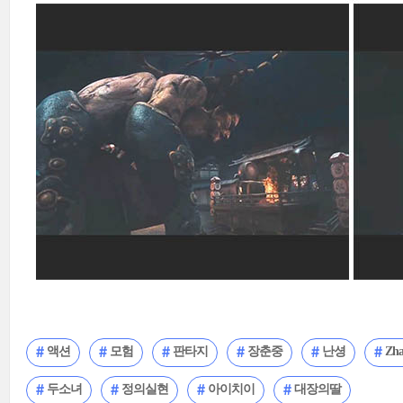
액션
모험
판타지
장춘중
난셩
Zha
두소녀
정의실현
아이치이
대장의딸