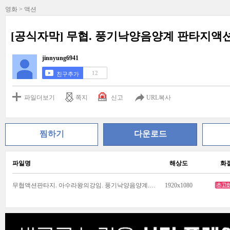
영화 > 액션
[공식자막] 무협. 풍기낙양음양계 판타지액션
jinnyung6941
12
친구추가
파일더보기
쪽지
신고
URL복사
찜하기
다운로드
파일명
해상도
화
무협액션판타지. 아수라왕의강임. 풍기낙양음양계. 초고화질.mp4
1920x1080