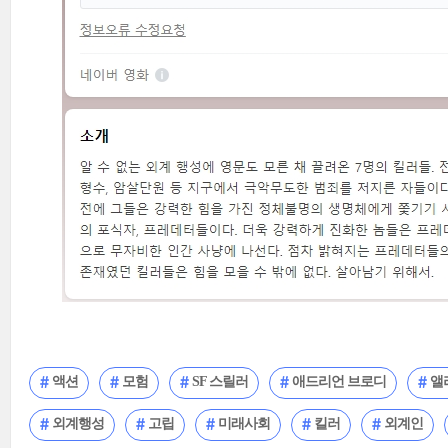
액션
모험
SF 스릴러
애드리언 브로디
앨
외계행성
고립
미래사회
킬러
외계인