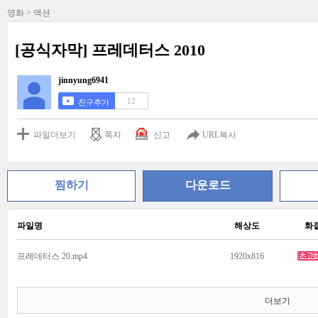
영화 > 액션
[공식자막] 프레데터스 2010
jinnyung6941
12
친구추가
파일더보기
쪽지
신고
URL복사
찜하기
다운로드
파일명
해상도
화
프레데터스 20.mp4
1920x816
더보기