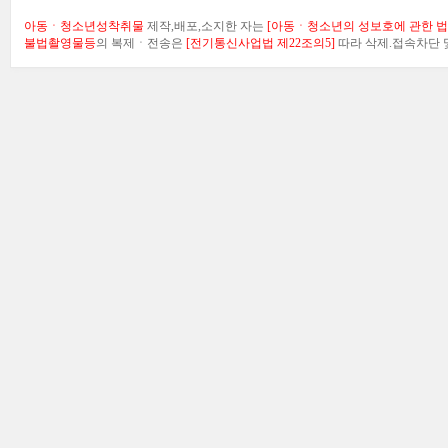
아동ㆍ청소년성착취물
제작,배포,소지한 자는
[아동ㆍ청소년의 성보호에 관한 법률
불법촬영물등
의 복제ㆍ전송은
[전기통신사업법 제22조의5]
따라 삭제.접속차단 및