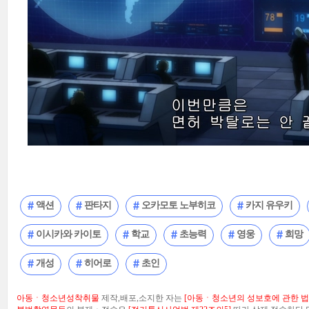
액션
판타지
오카모토 노부히코
카지 유우키
이시카와 카이토
학교
초능력
영웅
희망
개성
히어로
초인
아동ㆍ청소년성착취물
제작,배포,소지한 자는
[아동ㆍ청소년의 성보호에 관한 법률