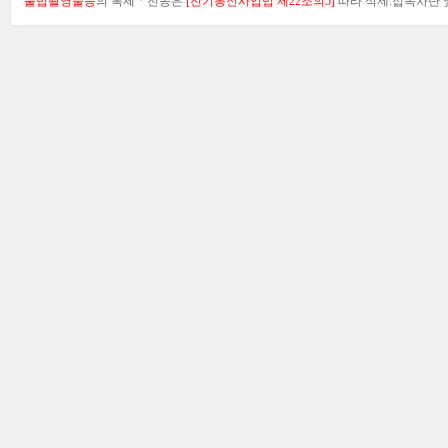
불법촬영물등
의 복제ㆍ전송은
[전기통신사업법 제22조의5]
따라 삭제.접속차단 및