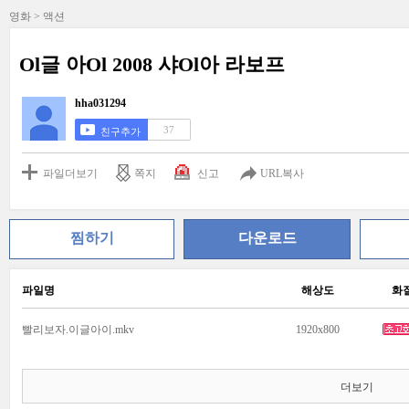
영화 > 액션
Ol글 아Ol 2008 샤Ol아 라보프
hha031294
37
친구추가
파일더보기
쪽지
신고
URL복사
찜하기
다운로드
파일명
해상도
화
빨리보자.이글아이.mkv
1920x800
더보기