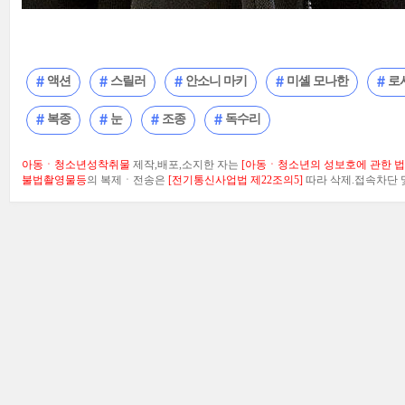
액션
스릴러
안소니 마키
미셸 모나한
로
복종
눈
조종
독수리
아동ㆍ청소년성착취물
제작,배포,소지한 자는
[아동ㆍ청소년의 성보호에 관한 법률
불법촬영물등
의 복제ㆍ전송은
[전기통신사업법 제22조의5]
따라 삭제.접속차단 및