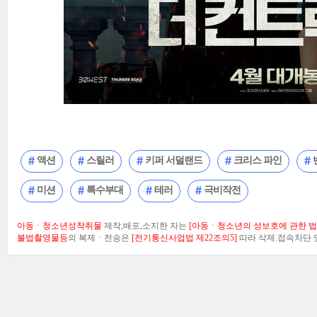
액션
스릴러
키퍼 서덜랜드
크리스 파인
미션
특수부대
테러
극비작전
아동ㆍ청소년성착취물
제작,배포,소지한 자는
[아동ㆍ청소년의 성보호에 관한 법률
불법촬영물등
의 복제ㆍ전송은
[전기통신사업법 제22조의5]
따라 삭제.접속차단 및