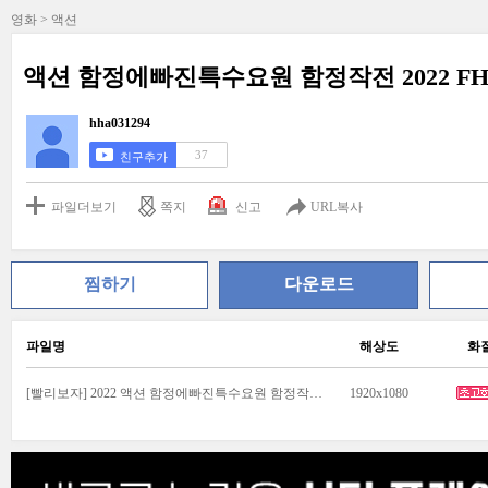
영화 > 액션
액션 함정에빠진특수요원 함정작전 2022 FH
hha031294
37
친구추가
파일더보기
쪽지
신고
URL복사
찜하기
다운로드
파일명
해상도
화
[빨리보자] 2022 액션 함정에빠진특수요원 함정작전 초고화질.mp4
1920x1080