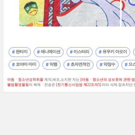
판타지
애니메이션
미스터리
유우키 아오이
코야마 마미
악령
초자연적인
약장수
으
아동ㆍ청소년성착취물
제작,배포,소지한 자는
[아동ㆍ청소년의 성보호에 관한 법률
불법촬영물등
의 복제ㆍ전송은
[전기통신사업법 제22조의5]
따라 삭제.접속차단 및