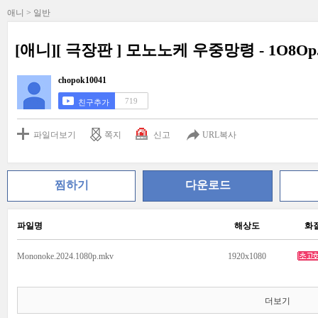
애니 > 일반
[애니][ 극장판 ] 모노노케 우중망령 - 1O8O
chopok10041
719
친구추가
파일더보기
쪽지
신고
URL복사
찜하기
다운로드
파일명
해상도
화
Mononoke.2024.1080p.mkv
1920x1080
더보기