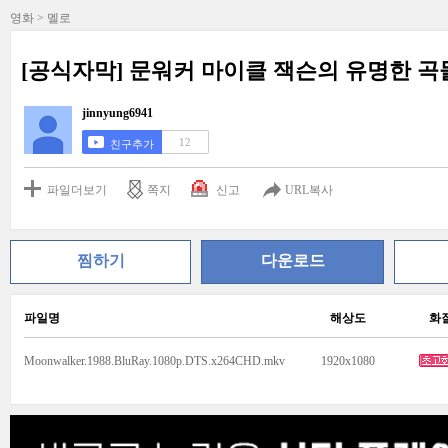
영화 > 멜로
[공식자막] 문워커 마이클 잭슨의 유명한 
jinnyung6941
12
친구추가
파일더보기
쪽지
신고
URL복사
찜하기
다운로드
파일명
해상도
화
Moonwalker.1988.BluRay.1080p.DTS.x264CHD.mkv
1920x1080