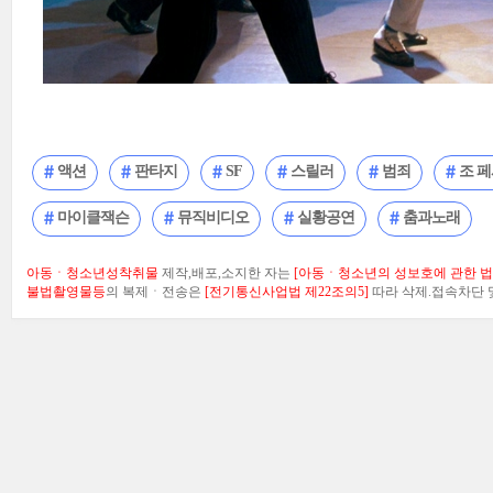
액션
판타지
SF
스릴러
범죄
조 
마이클잭슨
뮤직비디오
실황공연
춤과노래
아동ㆍ청소년성착취물
제작,배포,소지한 자는
[아동ㆍ청소년의 성보호에 관한 법률
불법촬영물등
의 복제ㆍ전송은
[전기통신사업법 제22조의5]
따라 삭제.접속차단 및