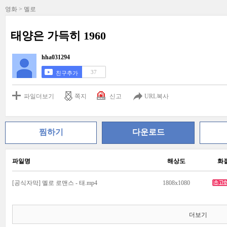
영화 > 멜로
태양은 가득히 1960
hha031294
37
친구추가
파일더보기
쪽지
신고
URL복사
찜하기
다운로드
파일명
해상도
화
[공식자막] 멜로 로맨스 - 태.mp4
1808x1080
더보기