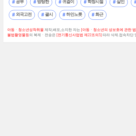
공부
방탕한
귀걸이
학창시절
살인
외국고전
괄시
하인노릇
화근
아동ㆍ청소년성착취물
제작,배포,소지한 자는
[아동ㆍ청소년의 성보호에 관한 법률
불법촬영물등
의 복제ㆍ전송은
[전기통신사업법 제22조의5]
따라 삭제.접속차단 및