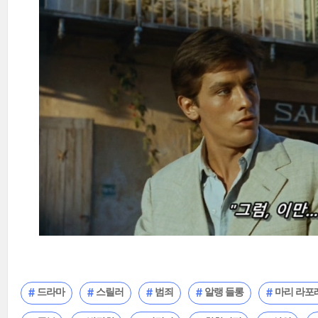
드라마
스릴러
범죄
알랭 들롱
마리 라포