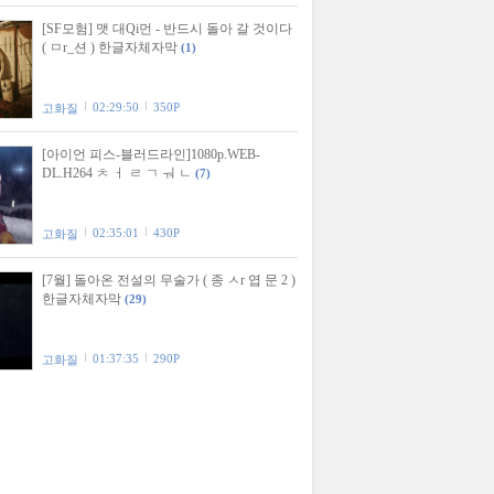
[SF모험] 맷 대Qi먼 - 반드시 돌아 갈 것이다
( ㅁr_션 ) 한글자체자막
(1)
02:29:50
350P
고화질
[아이언 피스-블러드라인]1080p.WEB-
DL.H264 ㅊ ㅓ ㄹ ㄱ ㅝ ㄴ
(7)
02:35:01
430P
고화질
[7월] 돌아온 전설의 무술가 ( 종 ㅅr 엽 문 2 )
한글자체자막
(29)
01:37:35
290P
고화질