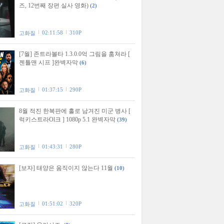
즈, 12번째 장편 실사 영화)
(2)
02:11:58
310P
고화질
[7월] 존트라볼타 1.3.0.0억 그림을 훔쳐라 [
젠틀맨 시프 ]완벽자막
(6)
01:37:15
290P
고화질
8월 적진 한복판에 홀로 남겨진 미군 병사 [
럭키스트라Ol크 ] 1080p 5.1 완벽자막
(39)
01:43:31
280P
고화질
[보자] 태양은 움직이지 않는다 11월
(10)
01:51:02
320P
고화질