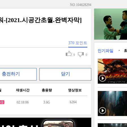
NO.
104628294
워-[2021.시공간초월.완벽자막]
370
포인트
인기파일
0
0
충전하기
닫기
질
재생시간
총용량
영상정보
h264
02:18:06
3.6G