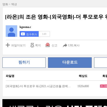
영화 > 액션
[라온]의 조은 영화-[외국영화]-더 투모로우 
kgosma.c
149
친구추가
파일더보기
쪽지
신고
URL복사
찜하기
다운로드
파일명
해상도
화
[외국영화]-더 투모로우 워-[2021.시공간초월.완벽자막].mkv
1920x800