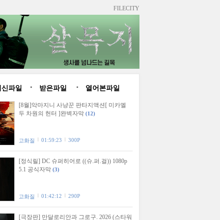
FILECITY
최신파일
받은파일
열어본파일
[8월]악마지니 사냥꾼 판타지액션[ 미카엘
두 차원의 헌터 ]완벽자막
(12)
01:59:23
300P
고화질
[정식릴] DC 슈퍼히어로 ((슈.퍼.걸)) 1080p
5.1 공식자막
(3)
01:42:12
290P
고화질
[극장판] 만달로리안과 그로구. 2026 (스타워