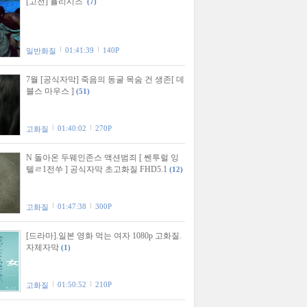
[고전] 율리시즈
(7)
01:41:39
140P
일반화질
7월 [공식자막] 죽음의 동굴 목숨 건 생존[ 데
블스 마우스 ]
(51)
01:40:02
270P
고화질
N 돌아온 두웨인존스 액션범죄 [ 쎈투럴 잉
텔ㄹ1전쑤 ] 공식자막 초고화질 FHD5.1
(12)
01:47:38
300P
고화질
[드라마].일본 영화 먹는 여자 1080p 고화질.
자체자막
(1)
01:50:52
210P
고화질