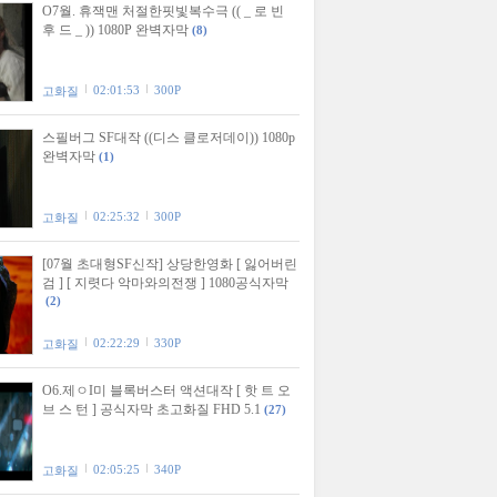
O7월. 휴잭맨 처절한핏빛복수극 (( _ 로 빈
후 드 _ )) 1080P 완벽자막
(8)
02:01:53
300P
고화질
스필버그 SF대작 ((디스 클로저데이)) 1080p
완벽자막
(1)
02:25:32
300P
고화질
[07월 초대형SF신작] 상당한영화 [ 잃어버린
검 ] [ 지렷다 악마와의전쟁 ] 1080공식자막
(2)
02:22:29
330P
고화질
O6.제ㅇI미 블록버스터 액션대작 [ 핫 트 오
브 스 턴 ] 공식자막 초고화질 FHD 5.1
(27)
02:05:25
340P
고화질