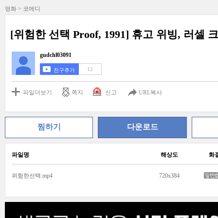
영화 > 코메디
[위험한 선택 Proof, 1991] 휴고 위빙, 러
gudchl03091
12
친구추가
파일더보기
쪽지
신고
URL복사
찜하기
다운로드
파일명
해상도
화
위험한선택.mp4
720x384