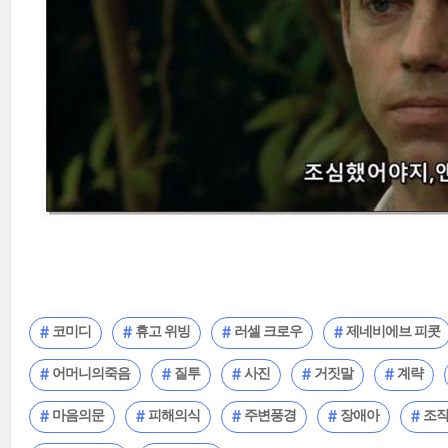
코미디
휴고 위빙
러셀 크로우
제네비에브 피콧
어머니의죽음
질투
사진
거짓말
계략
마음의문
피해의식
주변풍경
장애아
조