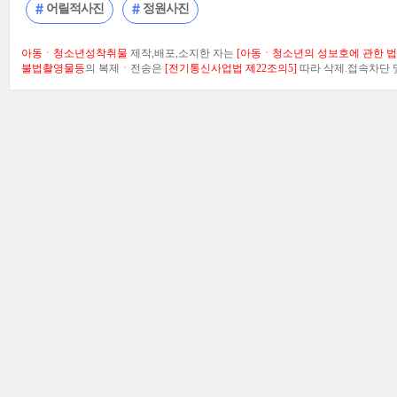
어릴적사진
정원사진
아동ㆍ청소년성착취물
제작,배포,소지한 자는
[아동ㆍ청소년의 성보호에 관한 법률
불법촬영물등
의 복제ㆍ전송은
[전기통신사업법 제22조의5]
따라 삭제.접속차단 및