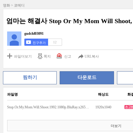
영화 > 코메디
엄마는 해결사 Stop Or My Mom Will Shoot, 
gudchl03091
12
친구추가
파일더보기
쪽지
신고
URL복사
찜하기
다운로드
파일명
해상도
화
Stop.Or.My.Mom.Will.Shoot.1992.1080p.BluRay.x265-RARBG.mp4
1920x1040
더보기