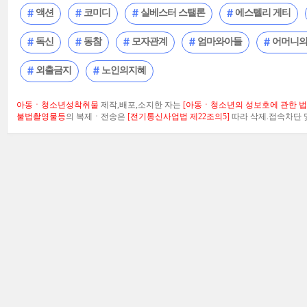
액션
코미디
실베스터 스탤론
에스텔리 게티
독신
동참
모자관계
엄마와아들
어머니
외출금지
노인의지혜
아동ㆍ청소년성착취물
제작,배포,소지한 자는
[아동ㆍ청소년의 성보호에 관한 법률
불법촬영물등
의 복제ㆍ전송은
[전기통신사업법 제22조의5]
따라 삭제.접속차단 및