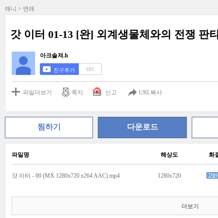
애니 > 연애
갓 이터 01-13 [완] 외계생물체와의 전쟁 
아크솔져.h
101
친구추가
파일더보기
쪽지
신고
URL복사
찜하기
다운로드
파일명
해상도
화
갓 이터 - 00 (MX 1280x720 x264 AAC).mp4
1280x720
더보기