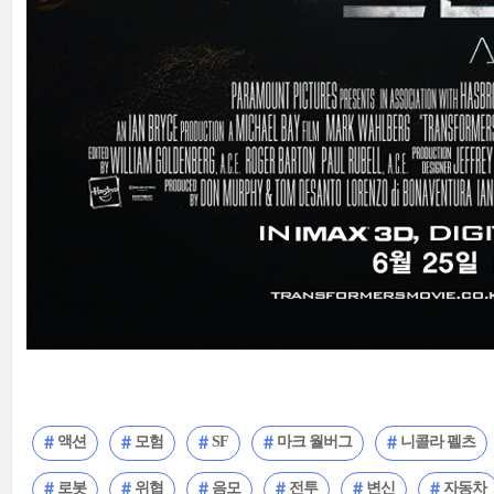
액션
모험
SF
마크 월버그
니콜라 펠츠
로봇
위협
음모
전투
변신
자동차