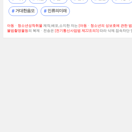
거대한음모
인류의미래
아동ㆍ청소년성착취물
제작,배포,소지한 자는
[아동ㆍ청소년의 성보호에 관한 법률
불법촬영물등
의 복제ㆍ전송은
[전기통신사업법 제22조의5]
따라 삭제.접속차단 및