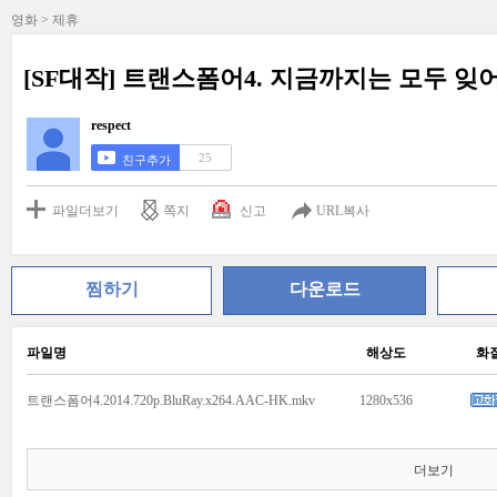
영화 > 제휴
[SF대작] 트랜스폼어4. 지금까지는 모두 잊
respect
25
친구추가
파일더보기
쪽지
신고
URL복사
찜하기
다운로드
파일명
해상도
화
트랜스폼어4.2014.720p.BluRay.x264.AAC-HK.mkv
1280x536
더보기