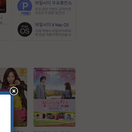
59:23
니
지액
두 차
완벽