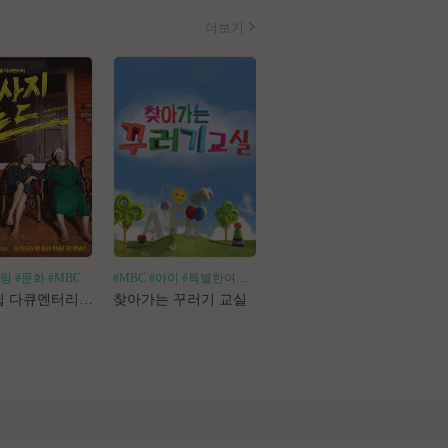
더보기
힐링
#문화
#MBC
#MBC
#아이
#특별한여행
#어린이체험
#나혼산
#1인가구
#1인가정
#독
로드트립 다큐멘터리 마사지로드
찾아가는 꾸러기 교실
나 혼자 산다