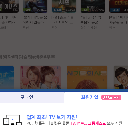
48:32
01:51:02
01:37:15
01:40:02
01:
드] 라이어니
[보자] 태양은 움
[7월] 존트라볼
7월 [공식자막]
[8월]악마지
즌3 1화.202
직이지 않는다 1
타 1.3.0.0억 그림
죽음의 동굴 목
사냥꾼 판타
080p.한글자
1월
을 훔쳐라 [ 젠틀
숨 건 생존[ 데블
션[ 미카엘 
드라마
액션
액션
최신/미개봉
액션
맨 시프 ]완벽자
스 마우스 ]
원의 헌터 ]
막
자막
화원작
#
타임슬립
#
생존
#
우주
로그인
회원가입