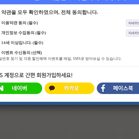
약관을 모두 확인하였으며, 전체 동의합니다.
이용약관 동의 (필수)
자세히
개인정보 수집동의 (필수)
자세히
14세 이상입니다. (필수)
411화
전지적 참견 시점
713화
속풀이쇼 동치미
이벤트 수신동의 (선택)
"당신의 인생에 참견해드립니다!" 매
수다가 나를 바꾸고 세상을 바꾼다!
비밀번호 찾기 및 각종 할인혜택 이벤트를 메일, SMS로 받아보실 수 있습니다.
니저들의 거침없는 제보로 공개되는
살면서 어디서든 누구나 마주치는 속
스타들의 리얼 일상! 그리고 시작되
터지는 일들! 나만 억울하고 나만 답
는 다양한 '참견 고수'들의 시시콜콜
답한 걸까? 정답은 NO! 주부 9단! 말
한 참견!
발은 100단! 때로는 친구, 때로는 언
니 같은 동치미 마담들이 속풀이로
답답한 가슴에 살얼음 동동 띄운 시
원한 동치미를 선사한다!
#슈퍼히어로
#외계인
#파트너
#귀신
#특수부대
#소지섭