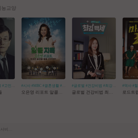
예능
교양
회
#고민거리
#분야별
#시사
#MBC
#결혼생활
#알코올중독
#글로벌
#건강비법
#최강백세
#김경화
#역사
#
[공지] 사이트 내 장기 콘텐츠 정리 작업 진행
들
오은영 리포트 알콜지옥
글로벌 건강비법 최강백세
[공지] 불법 촬영물 등 유통방지를 위한 기술적조치 적용 및 업로드 금지 안내
[공지] 불법 성인컨텐츠 등록 제재 명단 188차
[공지] E북 카테고리 내 도서 분류 서비스 변경 안내
[안내] Edge 브라우저 다운로드 경고 관련 공지