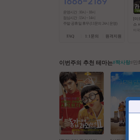
운영시간 : 10시 ~ 18시
점심시간 : 13시 ~ 14시
[미
주말·공휴일 휴무 (1:1문의 24시 운영)
스 시
6.1
미국
막
FAQ
1:1문의
원격지원
이번주의 추천 테마는
#
짝사랑
#
만