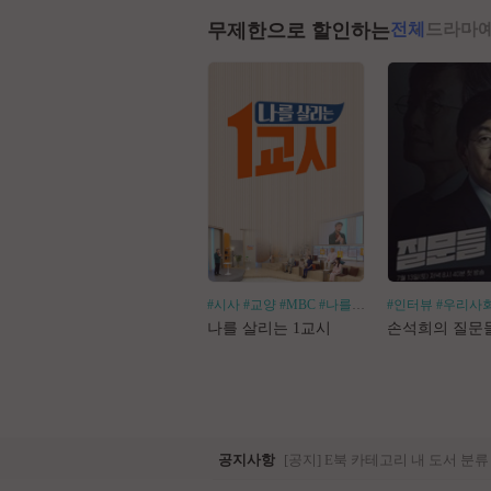
무제한으로 할인하는
전체
드라마
#시사
#교양
#MBC
#나를살리는
#인터뷰
#우리사
나를 살리는 1교시
손석희의 질문
공지사항