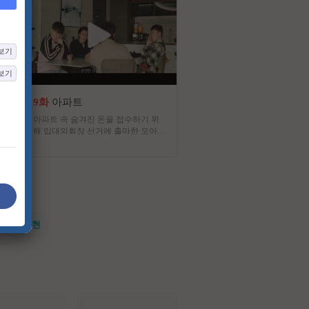
보기
보기
9화
아파트
4화
유부녀 킬러
아파트 속 숨겨진 돈을 접수하기 위
세상에서 가장 살벌한 직업을
해 입대의회장 선거에 출마한 오아시
어느 워킹맘의 고군분투 워
스파 전직 보스 박해강이 주민들과
(work & life balance) 사수
함께 비리를 타파해 가는 이야기
드라마
#전지현