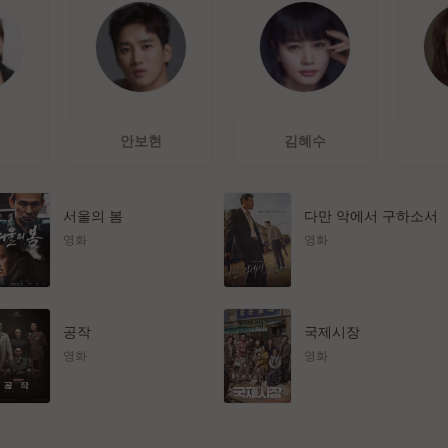
안보현
김혜수
서울의 봄
다만 악에서 구하소서
영화
영화
공작
국제시장
영화
영화