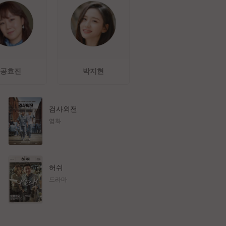
공효진
박지현
검사외전
영화
허쉬
드라마