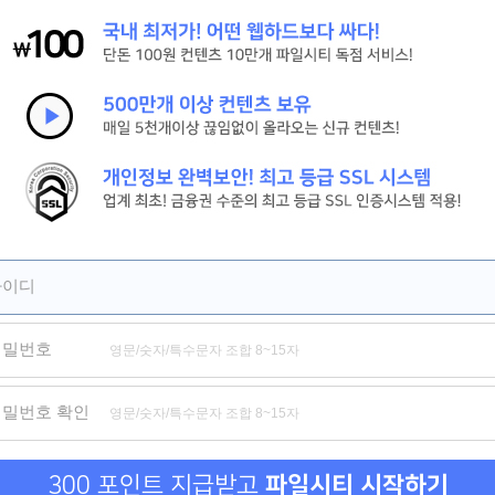
[시간을 달려서]그 시절 우리가 사랑한 소녀 강추
[피치걸] 세상 귀여운 학원물 로맨스[극찬]
[세기말의 사랑]짝사랑하는 남자의 아내와의 기묘한 동거[강추]
제휴
제휴
제휴
아이디
비밀번호
호신술 가르쳐드립니다
음담패설
비밀번호 확인
300 포인트 지급받고
파일시티 시작하기