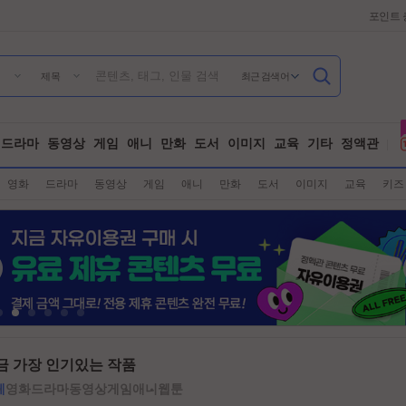
포인트 
최근 검색어
제목
드라마
동영상
게임
애니
만화
도서
이미지
교육
기타
정액관
영화
드라마
동영상
게임
애니
만화
도서
이미지
교육
키즈
금 가장 인기있는 작품
체
영화
드라마
동영상
게임
애니
웹툰