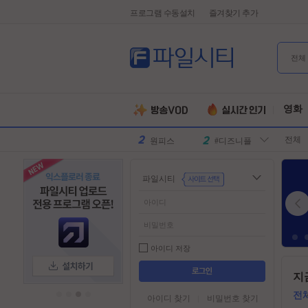
프로그램 수동설치
즐겨찾기 추가
전체
유부녀킬러
#전지현
군체
#넷플릭스
영화
원피스
#디즈니플
전체
러스
스파이더맨
#유쾌한
슈퍼걸
#슈퍼히어
파일시티
로
만달로리안
#외계인
동궁
#파트너
김부장
#귀신
악마는프라
#특수부대
아이디 저장
다를입는다
디스클로저
#소지섭
들
지
어
데이
유부녀킬러
#전지현
가
전
아이디 찾기
비밀번호 찾기
군체
#넷플릭스
기