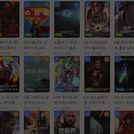
2
3
4
5
01:50:31
01:42:12
02:25:32
03:17:25
01:
 북미1위 202
[정식릴] DC 슈
스필버그 SF대
[공식파일] ((아
8월 적진 한
 최고호러 [ O
퍼히어로 ((슈.
작 ((디스 클로저
바타 불과재)) 10
에 홀로 남
ㅓl드번 ] 10
퍼.걸)) 1080p 5.1
데이)) 1080p 완
80p 5.1 공식자막
미군 병사 [
/미개봉
최신/미개봉
최신/미개봉
최신/미개봉
최신/미개봉
 5.1 완벽자막
공식자막
벽자막
스트라Ol크 ] 
7
8
9
10
0p 5.1 완벽
02:28:09
01:52:10
23:40
01:35:57
03:
] 스 파 이 더
8월 그레타리 공
낙제 현자의 학
[더 아이솔레이
[애니] 스타
노 웨이 홈 (2
포액션 [ ㄹr스트
원 무쌍 (2026) -
트 시프] 서부극
비전스 프레
1년 작품)
ㅎr우스 ] 1080p
07화
위장한 무법자들
- 아홉번째 
/환타지
최신/미개봉
최신/방영중
액션
일반
5.1 공식자막
과 위험한 동거
이 (2026)
12
13
14
15
자체자막