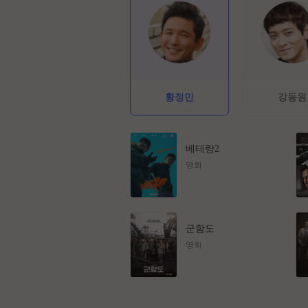
황정민
강동원
베테랑2
영화
군함도
영화