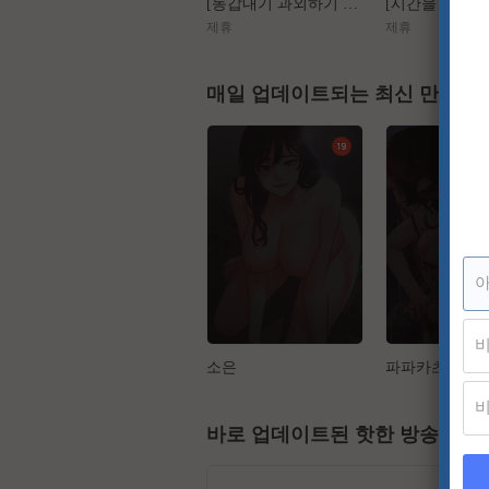
[동갑내기 과외하기 레슨2] 야매선생 Vs 열공제자
제휴
제휴
매일 업데이트되는 최신 만화
소은
파파카츠
바로 업데이트된 핫한 방송