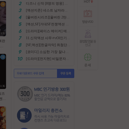
디즈니 신작 [8명의 영웅] 통합본 2022
[액션지존] 네스트 남자라면 한번쯤은 봐야지요
[울버린시리즈][울버린 2탄] 더 울버린 확장판 완벽자막
[액션,SF]거대SF전쟁액션 외계침공 손흥민출현 최강저l작진 [ 지구 저항군 ] 화질자막완벽
[드라마][페이스 메이커] 메달은 딸수없는 국가대표 [김명민.고아라]
43:31
11.신작액션 사무ㄹrOl인기작 ((귀무사 무사시)) FHD 완벽자막
복판
[SF,액션][한글자막] 최첨단 미래특수부대 초대박 안봄후회함~ 진짜잼있어요 스샷 꼭보세요 1080
겨진
 럭키
[코미디] 소심한 가장 잘나가는 도둑에게 태클걸다 [소지섭.박상면]
108
[드라마][전지현] 비밀문자로 이어진 두 여인의 삶
자막
31:36
워즈
젠츠
제다