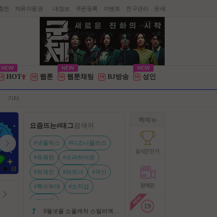
충전
자유이용권
내정보
쿠폰등록
이벤트
친구관리
운세
|
HOT
웹툰
웹툰채팅
BJ방송
성인
기타
퀵메뉴
요즘뜨는
#태그
검색어
#넷플릭스
#디즈니플러스
#유쾌한
#슈퍼히어로
#외계인
#파트너
#귀신
#특수부대
#소지섭
#전지현
8월넷플 소울캐처 스릴러액션신작 ㅡ 용 병 ㅡ 살인 조직 보복 1080P 정식자막