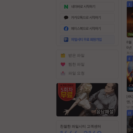
1
무
료
8월
회
6년
원
l블ㄷ
최신
받은 파일
가
80p
6
입
찜한 파일
파일 요청
[4K
맨, 
02
SF
11
친절한 파일시티 고객센터