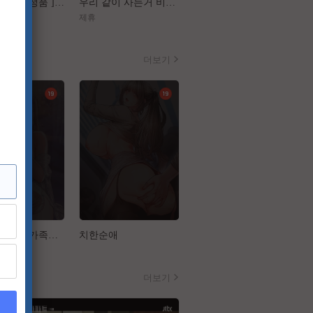
[ 플랜맨 Canrel정품 ] 정재영 한지민
우리 같이 사는거 비밀이야[장난스런 키스 더 무비 1 하이스쿨][강추]
[구세주]껌처럼 달라붙은 이 여자 좀 떼어내주소서
제휴
제휴
더보기
섹파들이 사실 가족이었다
치한순애
작은짐승
더보기