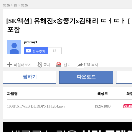
영화 > 한국영화
[SF.액션] 유해진x송중기x김태리 ㄸㅓㄸㅏ [ 승 리 
포함
protroy1
12
친구추가
파일더보기
쪽지
신고
URL복사
찜하기
다운로드
파일명
해상도
화
1080P.NF.WEB-DL.DDP5.1.H.264.mkv
1920x1080