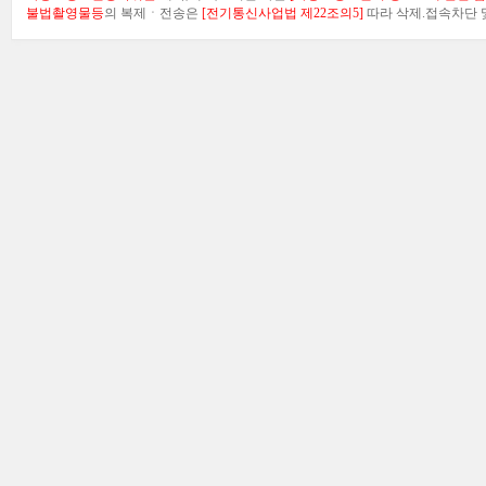
불법촬영물등
의 복제ㆍ전송은
[전기통신사업법 제22조의5]
따라 삭제.접속차단 및