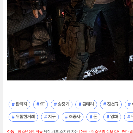
판타지
SF
송중기
김태리
진선규
위험한거래
지구
조종사
돈
영화
아동ㆍ청소년성착취물
제작,배포,소지한 자는
[아동ㆍ청소년의 성보호에 관한 법률