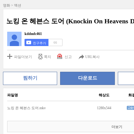
영화 > 액션
노킹 온 헤븐스 도어 (Knockin On Heavens Do
kddmfc461
66
친구추가
파일더보기
쪽지
신고
URL복사
찜하기
다운로드
파일명
해상도
화
노킹 온 헤븐스 도어.mkv
1280x544
더보기