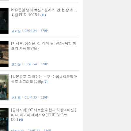
N 유쭌열 범죄 액션스릴러 사 건 현 장 초고
화질 FHD 1080 5.1
(11)
02:02:24
370P
고화질
[박시후, 정진운] 신 의 악 단. 2026 (북한 최
초의 가짜 찬양단)
01:46:54
320P
고화질
[일본공포]그 아이는 누구 -여름방학끔찍한
공포 초고화질 1080p
(2)
01:47:33
320P
고화질
[공식자막] O7 새로운 위협과 최강의미션 [
떠ㅁ1네이떠 제너시수 ] FHD BluRay
D5.1
(4)
02:05:43
330P