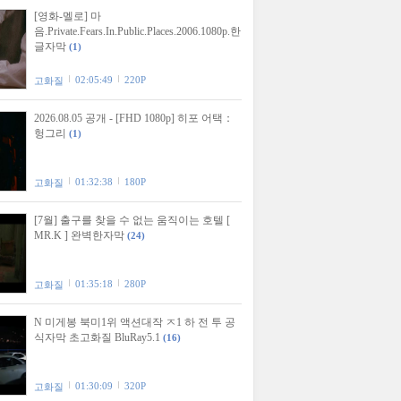
[영화-멜로] 마
음.Private.Fears.In.Public.Places.2006.1080p.한
글자막
(1)
02:05:49
220P
고화질
2026.08.05 공개 - [FHD 1080p] 히포 어택：
헝그리
(1)
01:32:38
180P
고화질
[7월] 출구를 찾을 수 없는 움직이는 호텔 [
MR.K ] 완벽한자막
(24)
01:35:18
280P
고화질
N 미게봉 북미1위 액션대작 ㅈ1 하 전 투 공
식자막 초고화질 BluRay5.1
(16)
01:30:09
320P
고화질