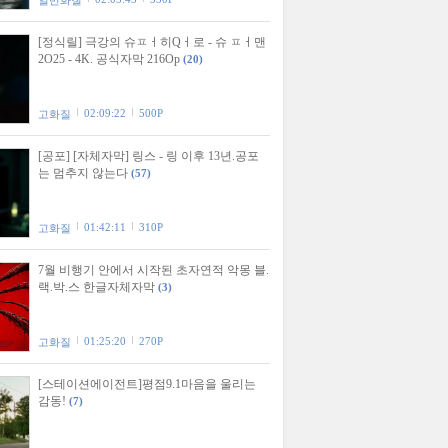
일반화질
[정식릴] 극강의 슈ㅍㅓ히Qㅓ로 - 슈 ㅍㅓ맨
2O25 - 4K. 공식자막 216Op
(20)
02:09:22
500P
고화질
[공포] [자체자막] 링스 - 링 이후 13년.공포
는 멈추지 않는다
(57)
01:42:11
310P
고화질
7월 비행기 안에서 시작된 초자연적 악몽 블.
랙.박.스 한글자체자막
(3)
01:25:20
270P
고화질
[스테이션에이전트]평점9.1마음을 울리는
감동!
(7)