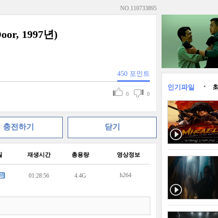
NO.
110733895
or, 1997년)
450
포인트
인기파일
0
0
충전하기
닫기
질
재생시간
총용량
영상정보
h264
01:28:56
4.4G