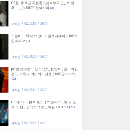
O7월. 휴잭맨 처절한핏빛복수극 (( _ 로 빈
후 드 _ )) 1080P 완벽자막
(8)
02:01:53
300P
고화질
스필버그 SF대작 ((디스 클로저데이)) 1080p
완벽자막
(1)
02:25:32
300P
고화질
[07월 초대형SF신작] 상당한영화 [ 잃어버린
검 ] [ 지렷다 악마와의전쟁 ] 1080공식자막
(2)
02:22:29
330P
고화질
O6.제ㅇI미 블록버스터 액션대작 [ 핫 트 오
브 스 턴 ] 공식자막 초고화질 FHD 5.1
(27)
02:05:25
340P
고화질