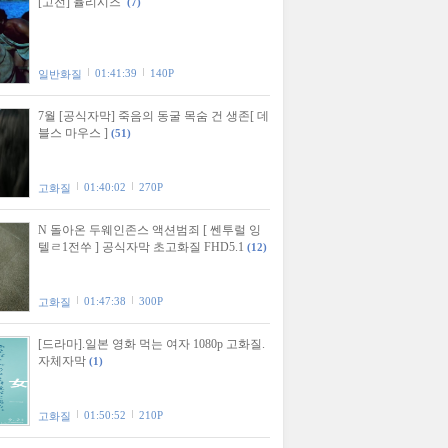
[고전] 율리시즈
(7)
01:41:39
140P
일반화질
7월 [공식자막] 죽음의 동굴 목숨 건 생존[ 데
블스 마우스 ]
(51)
01:40:02
270P
고화질
N 돌아온 두웨인존스 액션범죄 [ 쎈투럴 잉
텔ㄹ1전쑤 ] 공식자막 초고화질 FHD5.1
(12)
01:47:38
300P
고화질
[드라마].일본 영화 먹는 여자 1080p 고화질.
자체자막
(1)
01:50:52
210P
고화질