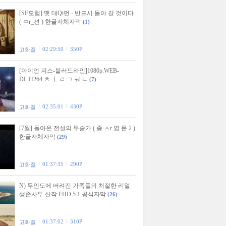
[SF모험] 맷 대Qi먼 - 반드시 돌아 갈 것이다
( ㅁr_션 ) 한글자체자막
(1)
02:29:50
350P
고화질
[아이언 피스-블러드라인]1080p.WEB-
DL.H264 ㅊ ㅓ ㄹ ㄱ ㅝ ㄴ
(7)
02:35:01
430P
고화질
[7월] 돌아온 전설의 무술가 ( 종 ㅅr 엽 문 2 )
한글자체자막
(29)
01:37:35
290P
고화질
N) 무인도에 버려진 가족들의 처절한 리얼
생존사투 신작 FHD 5.1 공식자막
(26)
01:37:02
310P
고화질