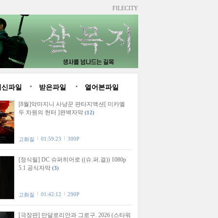
FILECITY
최신파일
받은파일
열어본파일
[8월]악마지니 사냥꾼 판타지액션[ 미카엘
두 차원의 헌터 ]완벽자막
(12)
01:59:23
300P
고화질
[정식릴] DC 슈퍼히어로 ((슈.퍼.걸)) 1080p
5.1 공식자막
(3)
01:42:12
290P
고화질
[극장판] 만달로리안과 그로구. 2026 (스타워