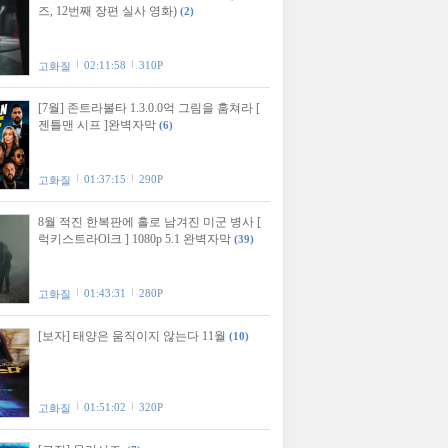
즈, 12번째 장편 실사 영화)
(2)
02:11:58
310P
고화질
[7월] 존트라볼타 1.3.0.0억 그림을 훔쳐라 [
젠틀맨 시프 ]완벽자막
(6)
01:37:15
290P
고화질
8월 적진 한복판에 홀로 남겨진 미군 병사 [
럭키스트라Ol크 ] 1080p 5.1 완벽자막
(39)
01:43:31
280P
고화질
[보자] 태양은 움직이지 않는다 11월
(10)
01:51:02
320P
고화질