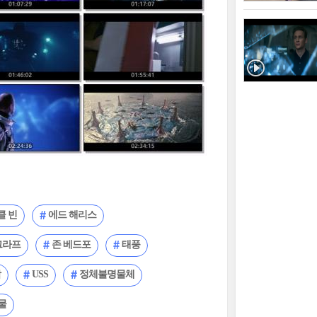
클 빈
에드 해리스
그라프
존 베드포
태풍
함
USS
정체불명물체
물