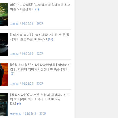
라Ol언고슬리SF-[프로잭트 헤일매ㄹl]-초고
화질 5.1 정상자막
(1)
02:36:31
360P
고화질
N 미게봉 북미1위 액션대작 ㅈ1 하 전 투 공
식자막 초고화질 BluRay5.1
(16)
01:30:09
320P
고화질
[07월 초대형SF신작] 상당한영화 [ 잃어버린
검 ] [ 지렷다 악마와의전쟁 ] 1080공식자막
(2)
02:22:29
330P
고화질
[공식자막] O7 새로운 위협과 최강의미션 [
떠ㅁ1네이떠 제너시수 ] FHD BluRay
D5.1
(4)
02:05:43
330P
일반화질