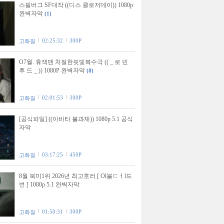
스필버그 SF대작 ((디스 클로저데이)) 1080p
완벽자막
(1)
02:25:32
300P
고화질
O7월. 휴잭맨 처절한핏빛복수극 (( _ 로 빈
후 드 _ )) 1080P 완벽자막
(8)
02:01:53
300P
고화질
[공식파일] ((아바타 불과재)) 1080p 5.1 공식
자막
03:17:25
450P
고화질
8월 북미1위 2026년 최고호러 [ Ol블ㄷㅓl드
번 ] 1080p 5.1 완벽자막
01:50:31
300P
고화질