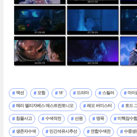
액션
모험
SF
드라마
스릴러
마이
메리 엘리자베스 매스트란토니오
레오 버미스터
토드 
침몰사고
수색작전
선원
명목
미핵잠수
생존자수색
민간석유시추선
연합수색전
수중생