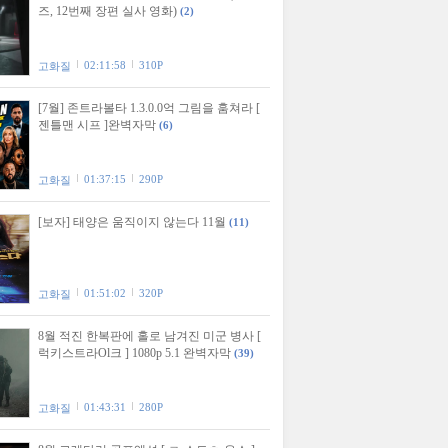
즈, 12번째 장편 실사 영화)
(2)
02:11:58
310P
고화질
[7월] 존트라볼타 1.3.0.0억 그림을 훔쳐라 [
젠틀맨 시프 ]완벽자막
(6)
01:37:15
290P
고화질
[보자] 태양은 움직이지 않는다 11월
(11)
01:51:02
320P
고화질
8월 적진 한복판에 홀로 남겨진 미군 병사 [
럭키스트라Ol크 ] 1080p 5.1 완벽자막
(39)
01:43:31
280P
고화질