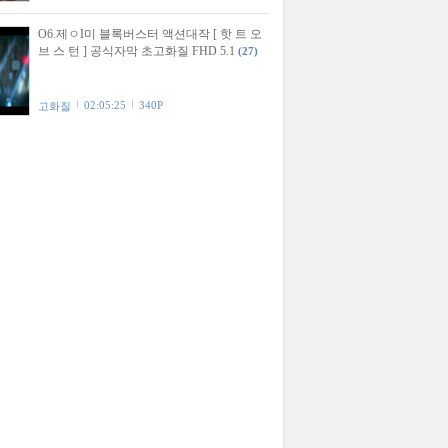
O6.제ㅇI미 블록버스터 액션대작 [ 핫 트 오
브 스 턴 ] 공식자막 초고화질 FHD 5.1
(27)
02:05:25
340P
고화질