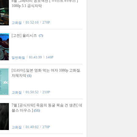
8월 그레타리 공포액션 [ ㄹr스트ㅎr우스 ]
1080p 5.1 공식자막
01:52:10
270P
고화질
[고전] 율리시즈
(7)
01:41:39
140P
일반화질
[드라마].일본 영화 먹는 여자 1080p 고화질.
자체자막
(1)
01:50:52
210P
고화질
7월 [공식자막] 죽음의 동굴 목숨 건 생존[ 데
블스 마우스 ]
(51)
01:40:02
270P
고화질