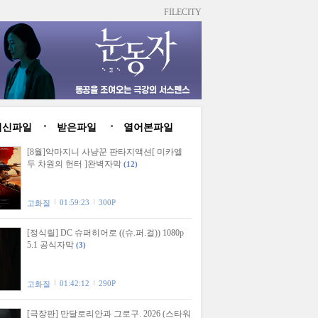
FILECITY
최신파일
받은파일
열어본파일
[8월]악마지니 사냥꾼 판타지액션[ 미카엘
두 차원의 헌터 ]완벽자막
(12)
01:59:23
300P
고화질
[정식릴] DC 슈퍼히어로 ((슈.퍼.걸)) 1080p
5.1 공식자막
(3)
01:42:12
290P
고화질
[극장판] 만달로리안과 그로구. 2026 (스타워