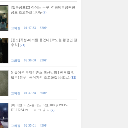
[일본공포]그 아이는 누구 -여름방학끔찍한
공포 초고화질 1080p
(2)
01:47:33
320P
고화질
[공포]곡성-미끼를 물었다 [곽도원.황정민.천
우희]
(21)
02:36:08
230P
고화질
N 돌아온 두웨인존스 액션범죄 [ 쎈투럴 잉
텔ㄹ1전쑤 ] 공식자막 초고화질 FHD5.1
(12)
01:47:38
300P
고화질
[아이언 피스-블러드라인]1080p.WEB-
DL.H264 ㅊ ㅓ ㄹ ㄱ ㅝ ㄴ
(7)
02:35:01
430P
고화질