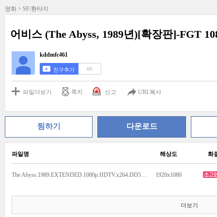
영화 > SF/환타지
어비스 (The Abyss, 1989년)[확장판]-FGT 10
kddmfc461
66
친구추가
파일더보기
쪽지
신고
URL복사
찜하기
다운로드
파일명
해상도
화
The Abyss.1989.EXTENDED.1080p.HDTV.x264.DD5.1-FGT.mp4
1920x1080
더보기