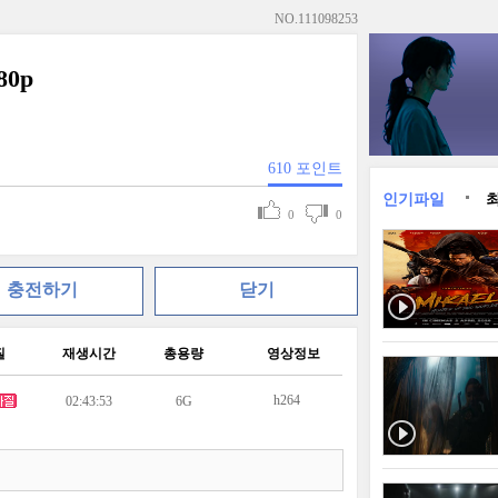
NO.
111098253
80p
610
포인트
인기파일
0
0
충전하기
닫기
질
재생시간
총용량
영상정보
h264
02:43:53
6G