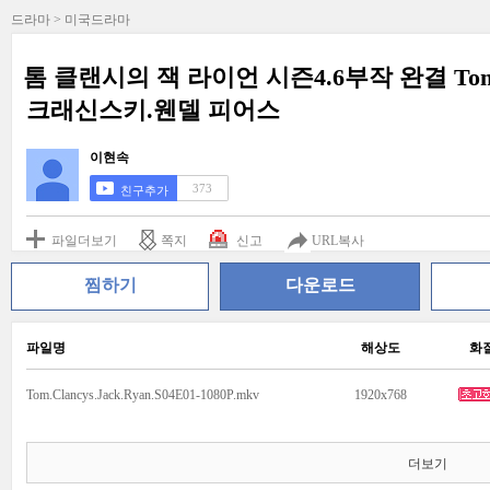
드라마 > 미국드라마
톰 클랜시의 잭 라이언 시즌4.6부작 완결 Tom.Cla
크래신스키.웬델 피어스
이현속
373
친구추가
파일더보기
쪽지
신고
URL복사
찜하기
다운로드
파일명
해상도
화
Tom.Clancys.Jack.Ryan.S04E01-1080P.mkv
1920x768
더보기