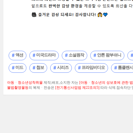
액션
미국드라마
소설원작
안톤 팜부쉬니
미드
첩보
시리즈
프라임비디오
톰클랜
아동ㆍ청소년성착취물
제작,배포,소지한 자는
[아동ㆍ청소년의 성보호에 관한 법률
불법촬영물등
의 복제ㆍ전송은
[전기통신사업법 제22조의5]
따라 삭제.접속차단 및