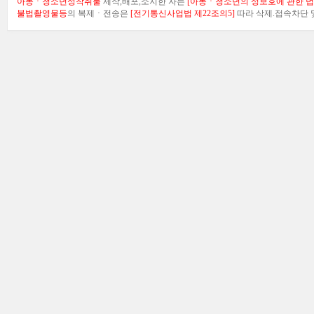
아동ㆍ청소년성착취물
제작,배포,소지한 자는
[아동ㆍ청소년의 성보호에 관한 법률
불법촬영물등
의 복제ㆍ전송은
[전기통신사업법 제22조의5]
따라 삭제.접속차단 및