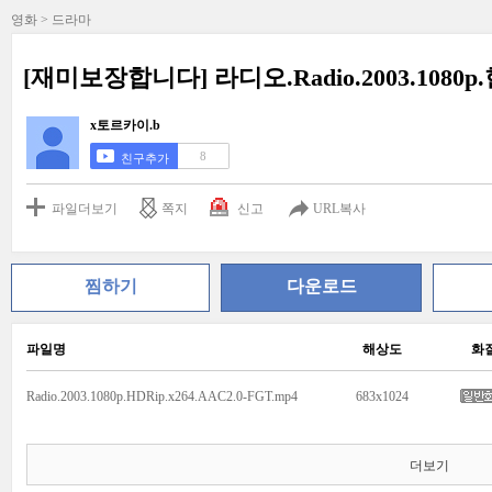
영화 > 드라마
[재미보장합니다] 라디오.Radio.2003.1080
x토르카이.b
8
친구추가
파일더보기
쪽지
신고
URL복사
찜하기
다운로드
파일명
해상도
화
Radio.2003.1080p.HDRip.x264.AAC2.0-FGT.mp4
683x1024
더보기