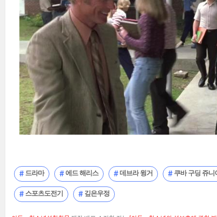
드라마
에드 해리스
데브라 윙거
쿠바 구딩 쥬니
스포츠도전기
깊은우정