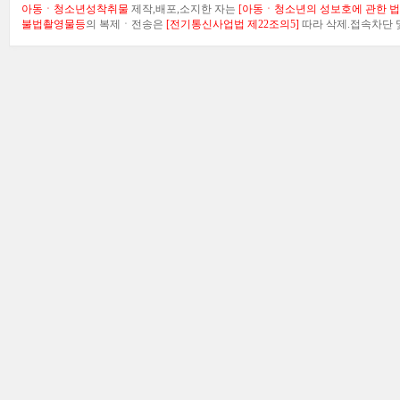
아동ㆍ청소년성착취물
제작,배포,소지한 자는
[아동ㆍ청소년의 성보호에 관한 법률
불법촬영물등
의 복제ㆍ전송은
[전기통신사업법 제22조의5]
따라 삭제.접속차단 및