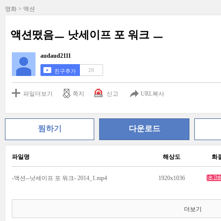
영화 > 액션
액션떴음ㅡ 낫세이프 포 워크 ㅡ
audaud2111
20
친구추가
파일더보기
쪽지
신고
URL복사
찜하기
다운로드
파일명
해상도
화
-액션--낫세이프 포 워크- 2014_1.mp4
1920x1036
더보기