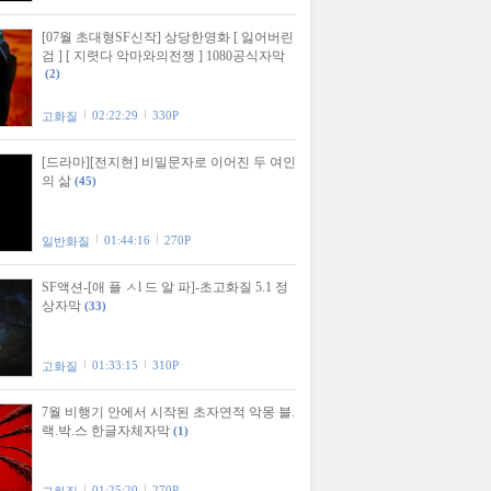
[07월 초대형SF신작] 상당한영화 [ 잃어버린
검 ] [ 지렷다 악마와의전쟁 ] 1080공식자막
(2)
02:22:29
330P
고화질
[드라마][전지현] 비밀문자로 이어진 두 여인
의 삶
(45)
01:44:16
270P
일반화질
SF액션-[애 플 ㅅl 드 알 파]-초고화질 5.1 정
상자막
(33)
01:33:15
310P
고화질
7월 비행기 안에서 시작된 초자연적 악몽 블.
랙.박.스 한글자체자막
(1)
01:25:20
270P