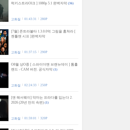
럭키스트라Ol크 ] 1080p 5.1 완벽자막
(36)
01:43:31
280P
고화질
[7월] 존트라볼타 1.3.0.0억 그림을 훔쳐라 [
젠틀맨 시프 ]완벽자막
01:37:15
290P
고화질
O8월 상O중 [ 스파이더맨 브랜뉴데이 ] 톰홀
랜드 - CAM 버전. 공식자막
(1)
02:24:33
250P
고화질
[앤 해서웨이] 악마는 프라다를 입는다 2.
2026 (20년 만의 속편)
(1)
01:59:01
320P
고화질