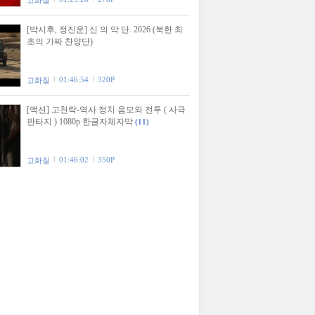
고화질
[박시후, 정진운] 신 의 악 단. 2026 (북한 최
초의 가짜 찬양단)
01:46:54
320P
고화질
[액션] 고천락-역사 정치 음모와 전투 ( 사극
판타지 ) 1080p 한글자체자막
(11)
01:46:02
350P
고화질