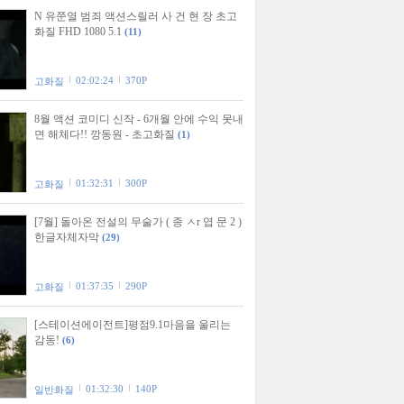
N 유쭌열 범죄 액션스릴러 사 건 현 장 초고
화질 FHD 1080 5.1
(11)
02:02:24
370P
고화질
8월 액션 코미디 신작 - 6개월 안에 수익 못내
면 해체다!! 깡동원 - 초고화질
(1)
01:32:31
300P
고화질
[7월] 돌아온 전설의 무술가 ( 종 ㅅr 엽 문 2 )
한글자체자막
(29)
01:37:35
290P
고화질
[스테이션에이전트]평점9.1마음을 울리는
감동!
(6)
01:32:30
140P
일반화질