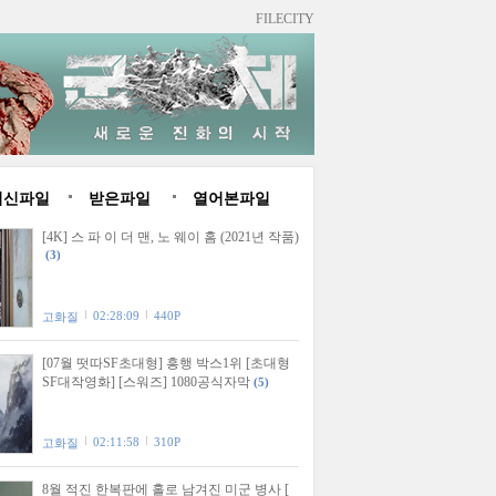
FILECITY
최신파일
받은파일
열어본파일
[4K] 스 파 이 더 맨, 노 웨이 홈 (2021년 작품)
(3)
02:28:09
440P
고화질
[07월 떳따SF초대형] 흥행 박스1위 [초대형
SF대작영화] [스워즈] 1080공식자막
(5)
02:11:58
310P
고화질
8월 적진 한복판에 홀로 남겨진 미군 병사 [