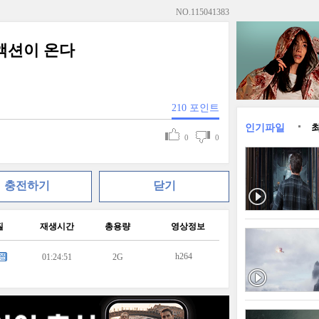
NO.
115041383
액션이 온다
210
포인트
인기파일
0
0
충전하기
닫기
질
재생시간
총용량
영상정보
h264
01:24:51
2G