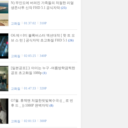
N) 무인도에 버려진 가족들의 처절한 리얼
생존사투 신작 FHD 5.1 공식자막
(25)
01:37:02
310P
고화질
O6.제ㅇI미 블록버스터 액션대작 [ 핫 트 오
브 스 턴 ] 공식자막 초고화질 FHD 5.1
(26)
02:05:25
340P
고화질
[일본공포]그 아이는 누구 -여름방학끔찍한
공포 초고화질 1080p
(1)
01:47:33
320P
고화질
O7월. 휴잭맨 처절한핏빛복수극 (( _ 로 빈
후 드 _ )) 1080P 완벽자막
(8)
02:01:53
300P
고화질