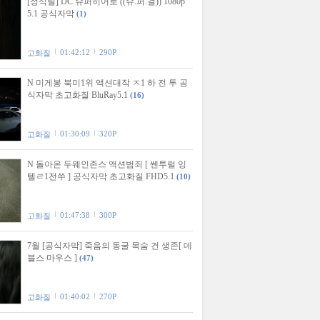
[정식릴] DC 슈퍼히어로 ((슈.퍼.걸)) 1080p
5.1 공식자막
(1)
01:42:12
290P
고화질
N 미게봉 북미1위 액션대작 ㅈ1 하 전 투 공
식자막 초고화질 BluRay5.1
(16)
01:30:09
320P
고화질
N 돌아온 두웨인존스 액션범죄 [ 쎈투럴 잉
텔ㄹ1전쑤 ] 공식자막 초고화질 FHD5.1
(10)
01:47:38
300P
고화질
7월 [공식자막] 죽음의 동굴 목숨 건 생존[ 데
블스 마우스 ]
(47)
01:40:02
270P
고화질