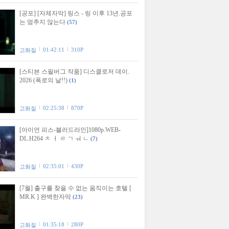
[공포] [자체자막] 링스 - 링 이후 13년.공포
는 멈추지 않는다
(57)
01:42:11
310P
고화질
[스티븐 스필버그 작품] 디스클로저 데이.
2026 (폭로의 날!!)
(1)
02:25:38
870P
고화질
[아이언 피스-블러드라인]1080p.WEB-
DL.H264 ㅊ ㅓ ㄹ ㄱ ㅝ ㄴ
(7)
02:35:01
430P
고화질
[7월] 출구를 찾을 수 없는 움직이는 호텔 [
MR.K ] 완벽한자막
(23)
01:35:18
280P
고화질