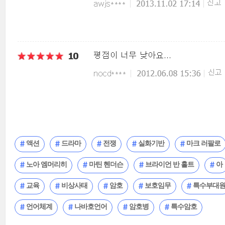
액션
드라마
전쟁
실화기반
마크 러팔로
노아 엠머리히
마틴 헨더슨
브라이언 반 홀트
아
교육
비상사태
암호
보호임무
특수부대
언어체계
나바호언어
암호병
특수암호