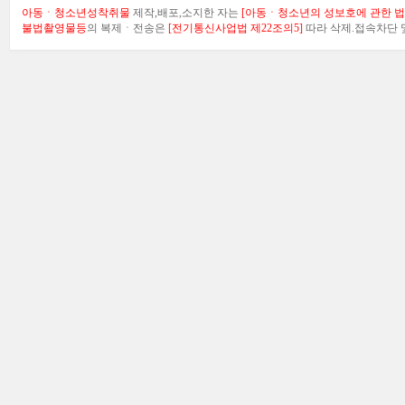
아동ㆍ청소년성착취물
제작,배포,소지한 자는
[아동ㆍ청소년의 성보호에 관한 법률
불법촬영물등
의 복제ㆍ전송은
[전기통신사업법 제22조의5]
따라 삭제.접속차단 및