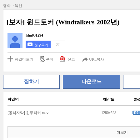
영화 > 액션
[보자] 윈드토커 (Windtalkers 2002년)
hha031294
37
친구추가
파일더보기
쪽지
신고
URL복사
찜하기
다운로드
파일명
해상도
화
[공식자막] 윈두티커.mkv
1280x528
더보기