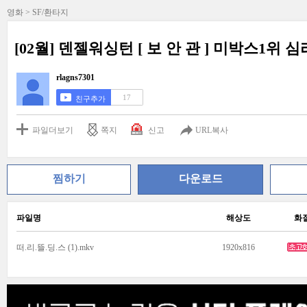
영화 > SF/환타지
[02월] 덴젤워싱턴 [ 보 안 관 ] 미박스1위 
rlagns7301
17
친구추가
파일더보기
쪽지
신고
URL복사
찜하기
다운로드
파일명
해상도
화
떠.리.뜰.딩.스 (1).mkv
1920x816