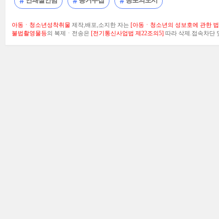
연쇄살인범
증거수집
공포의도시
아동ㆍ청소년성착취물
제작,배포,소지한 자는
[아동ㆍ청소년의 성보호에 관한 법률
불법촬영물등
의 복제ㆍ전송은
[전기통신사업법 제22조의5]
따라 삭제.접속차단 및