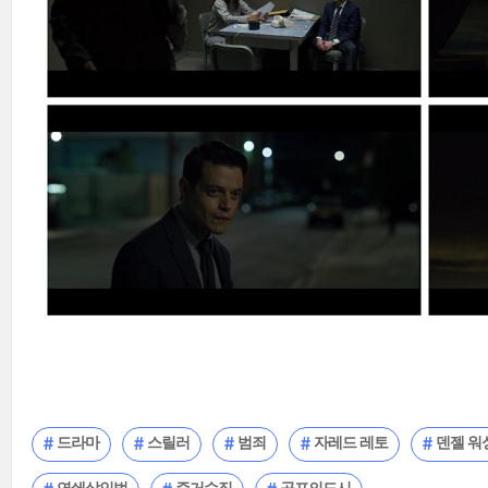
드라마
스릴러
범죄
자레드 레토
덴젤 워