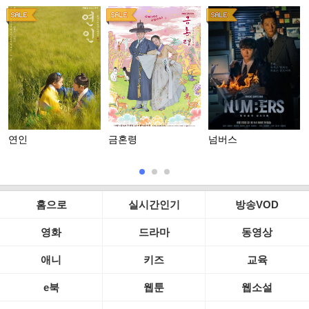
연인
금혼령
넘버스
홈으로
실시간인기
방송VOD
영화
드라마
동영상
애니
키즈
교육
e북
웹툰
웹소설