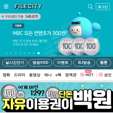
로그인
545,872
실시간인기
방송VOD
이벤트
BJ방송
웹툰
영화
드라마
동영상
애니
e북
정액관
HOT
성인
웹툰