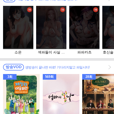
소은
섹파들이 사실 가
파파카츠
호신술
족이었다
방송VOD
생방송이 끝나면 바로! 기다리지말고 파일시티!
3회
569회
28회