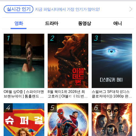
실시간 인기
지금 파일시티에서 가장 인기가 많아요!
영화
드라마
동영상
애니
1
2
3
O8월 상O중 [ 스파이더맨
8월 북미1위 2026년 최
스필버그 SF대작 ((디스
브랜뉴데이 ] 톰홀랜드 -
고호러 [ Ol블ㄷㅓl드번 ]
클로저데이)) 1080p 완벽
HDTS 1O8Op. 공식자막
1080p 5.1 완벽자막
자막
5.1
4
5
6