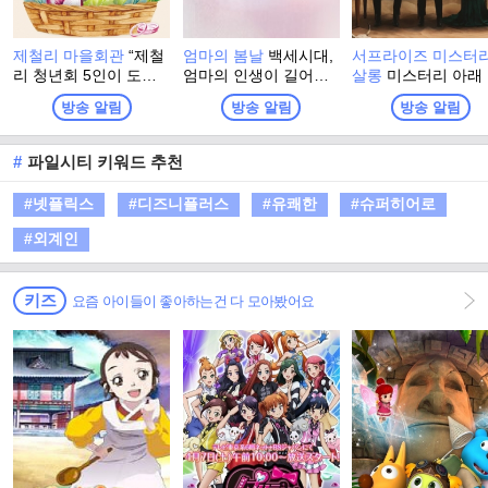
제철리 마을회관
“제철
엄마의 봄날
백세시대,
서프라이즈 미스터
리 청년회 5인이 도시
엄마의 인생이 길어진
살롱
미스터리 아래
의 재능을 나누고 시골
다. 백세시대에 발맞춘
겨진 진실을 찾아서!
방송 알림
방송 알림
방송 알림
의 정을 받으며, 오늘을
엄마의 행복 수명. 오
몰입 유발, 순도 10
가장 빛나는 ‘제철’로 만
직, <엄마의 봄날> 재능
리얼 스토리텔링 토
들어가는 1박 2일 지역
기부 프로젝트! 가족을
쇼!
#
파일시티 키워드 추천
상생 리얼 버라이어티!”
위해서라면 본인의 삶
은 제쳐놓았던 엄마. 엄
#넷플릭스
#디즈니플러스
#유쾌한
#슈퍼히어로
마라는 이름으로 한평
생 헌신하고 남은 건 온
#외계인
몸의 통증뿐. 마음은 청
춘이지만 몸은 청춘이
지 못한 엄마를 위해 그
키즈
요즘 아이들이 좋아하는건 다 모아봤어요
들이 뭉쳤다!