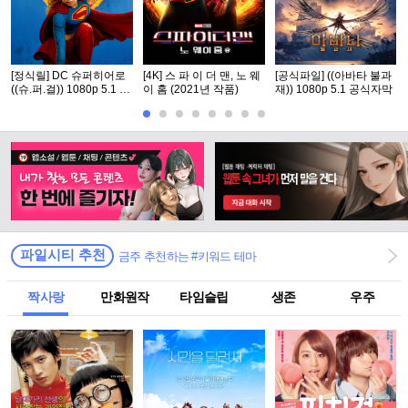
[정식릴] DC 슈퍼히어로
[4K] 스 파 이 더 맨, 노 웨
[공식파일] ((아바타 불과
((슈.퍼.걸)) 1080p 5.1 공
이 홈 (2021년 작품)
재)) 1080p 5.1 공식자막
식자막
파일시티 추천
금주 추천하는 #키워드 테마
짝사랑
만화원작
타임슬립
생존
우주