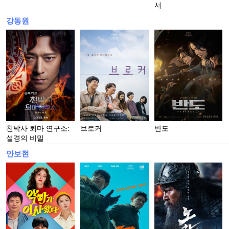
서
강동원
천박사 퇴마 연구소:
브로커
반도
설경의 비밀
안보현