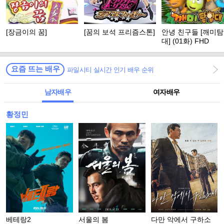
[장금이의 꿈]
[꿈의 보석 프리즘스톤]
안녕 친구들 [깨미
대] (01화) FHD
요즘 뜨는 배우
파일시티 실시간 인기 배우 순위
남자배우
여자배우
황정민
베테랑2
서울의 봄
다만 악에서 구하소