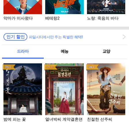
악마가 이사왔다
베테랑2
노량: 죽음의 바다
인기 할인
파일시티에서만 주는 특별한 혜택!!
드라마
예능
교양
밤에 피는 꽃
열녀박씨 계약결혼뎐
친절한 선주씨