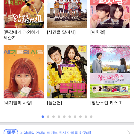
[동갑내기 과외하기
[시간을 달려서]
[피치걸]
레슨2]
[세기말의 사랑]
[플랜맨]
[장난스런 키스 1]
웹툰
매일매일 업데이트되는 최신 만화를 한곳에!