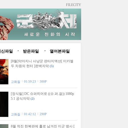
FILECITY
최신파일
받은파일
열어본파일
[8월]악마지니 사냥꾼 판타지액션[ 미카엘
두 차원의 헌터 ]완벽자막
(5)
01:59:23
300P
고화질
[정식릴] DC 슈퍼히어로 ((슈.퍼.걸)) 1080p
5.1 공식자막
(2)
01:42:12
290P
고화질
8월 적진 한복판에 홀로 남겨진 미군 병사 [