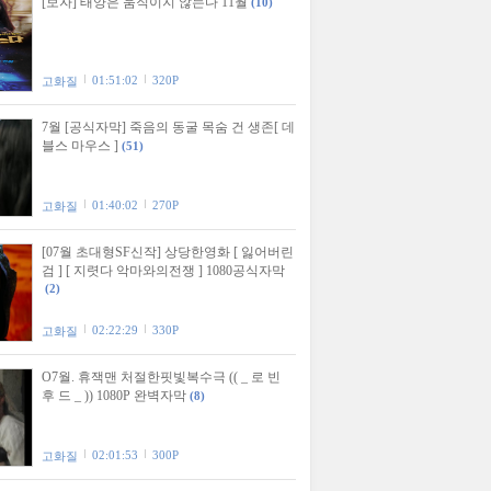
[보자] 태양은 움직이지 않는다 11월
(10)
01:51:02
320P
고화질
7월 [공식자막] 죽음의 동굴 목숨 건 생존[ 데
블스 마우스 ]
(51)
01:40:02
270P
고화질
[07월 초대형SF신작] 상당한영화 [ 잃어버린
검 ] [ 지렷다 악마와의전쟁 ] 1080공식자막
(2)
02:22:29
330P
고화질
O7월. 휴잭맨 처절한핏빛복수극 (( _ 로 빈
후 드 _ )) 1080P 완벽자막
(8)
02:01:53
300P
고화질