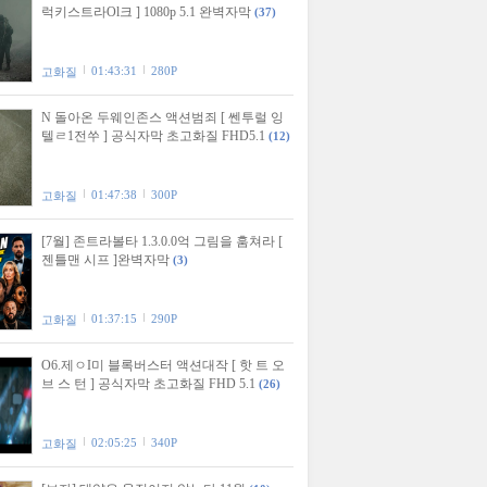
럭키스트라Ol크 ] 1080p 5.1 완벽자막
(37)
01:43:31
280P
고화질
N 돌아온 두웨인존스 액션범죄 [ 쎈투럴 잉
텔ㄹ1전쑤 ] 공식자막 초고화질 FHD5.1
(12)
01:47:38
300P
고화질
[7월] 존트라볼타 1.3.0.0억 그림을 훔쳐라 [
젠틀맨 시프 ]완벽자막
(3)
01:37:15
290P
고화질
O6.제ㅇI미 블록버스터 액션대작 [ 핫 트 오
브 스 턴 ] 공식자막 초고화질 FHD 5.1
(26)
02:05:25
340P
고화질