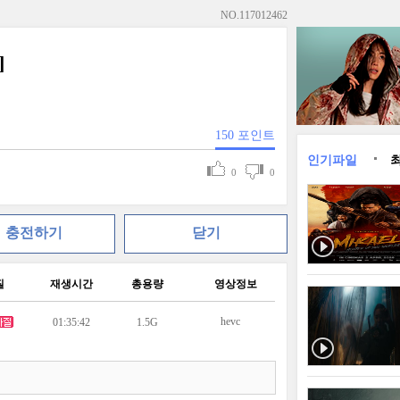
NO.
117012462
]
150
포인트
인기파일
0
0
충전하기
닫기
질
재생시간
총용량
영상정보
hevc
01:35:42
1.5G