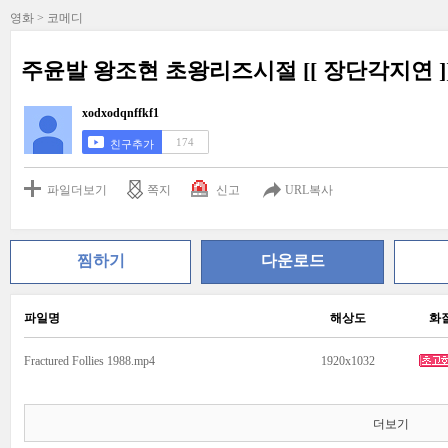
영화 > 코메디
주윤발 왕조현 초왕리즈시절 [[ 장단각지연 ]
xodxodqnffkf1
174
친구추가
파일더보기
쪽지
신고
URL복사
찜하기
다운로드
파일명
해상도
화
Fractured Follies 1988.mp4
1920x1032
더보기