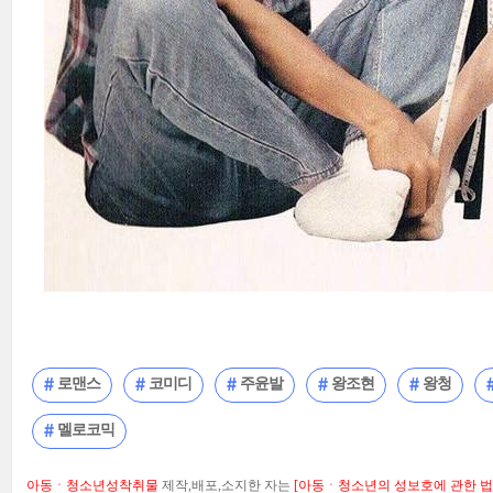
로맨스
코미디
주윤발
왕조현
왕청
멜로코믹
아동ㆍ청소년성착취물
제작,배포,소지한 자는
[아동ㆍ청소년의 성보호에 관한 법률