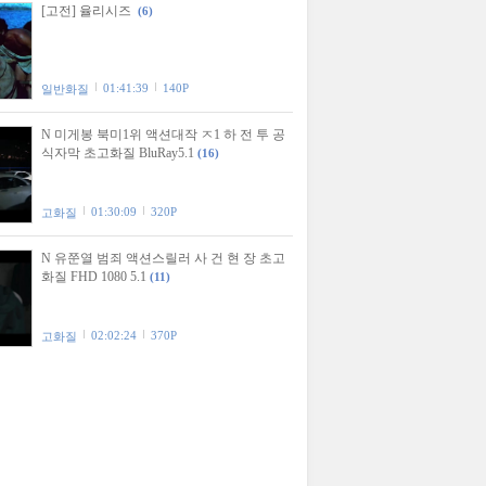
[고전] 율리시즈
(6)
01:41:39
140P
일반화질
N 미게봉 북미1위 액션대작 ㅈ1 하 전 투 공
식자막 초고화질 BluRay5.1
(16)
01:30:09
320P
고화질
N 유쭌열 범죄 액션스릴러 사 건 현 장 초고
화질 FHD 1080 5.1
(11)
02:02:24
370P
고화질