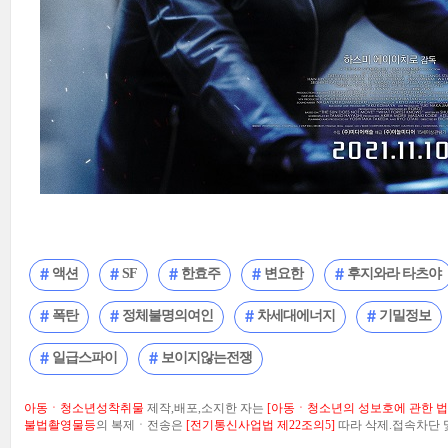
액션
SF
한효주
변요한
후지와라 타츠야
폭탄
정체불명의여인
차세대에너지
기밀정보
일급스파이
보이지않는전쟁
아동ㆍ청소년성착취물
제작,배포,소지한 자는
[아동ㆍ청소년의 성보호에 관한 법률
불법촬영물등
의 복제ㆍ전송은
[전기통신사업법 제22조의5]
따라 삭제.접속차단 및