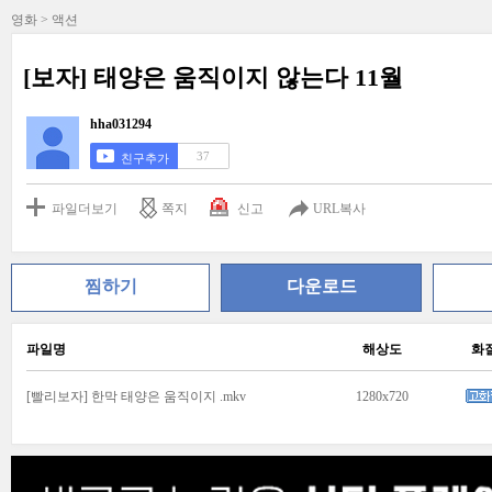
영화 > 액션
[보자] 태양은 움직이지 않는다 11월
hha031294
37
친구추가
파일더보기
쪽지
신고
URL복사
찜하기
다운로드
파일명
해상도
화
[빨리보자] 한막 태양은 움직이지 .mkv
1280x720