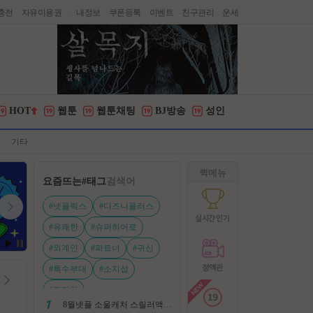
충전
자유이용권
내정보
쿠폰등록
이벤트
친구관리
운세
|
HOT
웹툰
웹툰채팅
BJ방송
성인
기타
퀵메뉴
요즘뜨는
#태그
검색어
#넷플릭스
#디즈니플러스
#유쾌한
#슈퍼히어로
#외계인
#파트너
#귀신
#특수부대
#소지섭
#전지현
8월넷플 소울캐처 스릴러액션신작 ㅡ 용 병 ㅡ 살인 조직 보복 1080P 정식자막