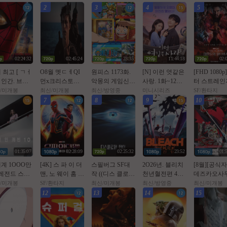
2
3
4
5
02:24:32
02:45:24
23:35
11:44:18
02:
 최고 [ ㄱㅓ
O8월 멧ㄷㅔQI
원피스 1173화.
[N] 이런 엿같은
[FHD 1080p
인간. 브랜
먼x크리스토퍼
악몽의 게임신의
사랑. 1화~12화.
터 스트레인
이 ] 톰홀랜
놀란 < 평점 9.3
기사단의 음모 -
完 (260807 공개)
대혼돈의 멀
/미개봉
최신/미개봉
최신/방영중
미니시리즈
SF/환타지
 HDTS 1O8O
액션 대작 > - CA
72Op 공식자막
정해인, 하영
스
7
8
9
10
 공식자막
M. 공식자막
01:35:07
02:28:09
02:25:32
23:52
01:
계 1OOO만
[4K] 스 파 이 더
스필버그 SF대
2O26년. 블리치
[8월][공식자
 레전드 스릴
맨, 노 웨이 홈 (2
작 ((디스 클로저
천년혈전편 4쿨.
데즈카오사무
< 우먼인 캐빈
021년 작품)
데이)) 1080p 완
화진담 - 3화 - 1
장판 애니 
/미개봉
SF/환타지
최신/미개봉
최신/방영중
최신/미개봉
>- 1O8Op. 공
벽자막
O8Op. 공식자막
의공주[ 리본
12
13
14
15
자막
어로 ]