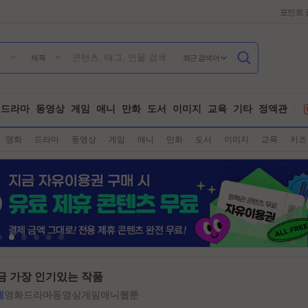
포인트 
최근 검색어
제목
드라마
동영상
게임
애니
만화
도서
이미지
교육
기타
정액관
영화
드라마
동영상
게임
애니
만화
도서
이미지
교육
키즈
금 가장 인기있는 작품
체
영화
드라마
동영상
게임
애니
웹툰