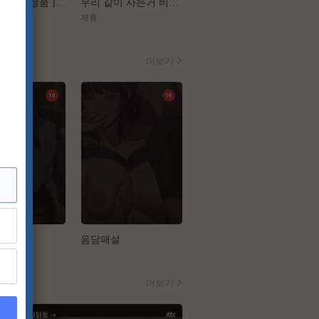
[ 플랜맨 Canrel정품 ] 정재영 한지민
우리 같이 사는거 비밀이야[장난스런 키스 더 무비 1 하이스쿨][강추]
[구세주]껌처럼 달라붙은 이 여자 좀 떼어내주소서
제휴
제휴
더보기
스트
음담패설
아파트 관리인이 되었다
더보기