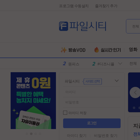
프로그램 수동설치
즐겨찾기 추가
전체
유부녀킬러
#전지현
군체
#넷플릭스
영화
원피스
#디즈니플
전체
러스
스파이더맨
#유쾌한
슈퍼걸
#슈퍼히어
파일시티
로
만달로리안
#외계인
동궁
#파트너
김부장
#귀신
악마는프라
#특수부대
아이디 저장
다를입는다
디스클로저
#소지섭
들
지
어
데이
유부녀킬러
#전지현
가
전
아이디 찾기
비밀번호 찾기
군체
#넷플릭스
기