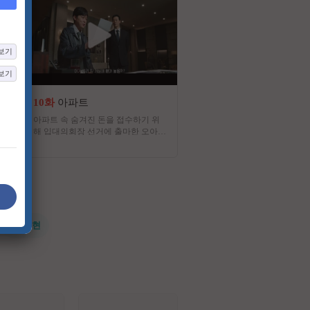
보기
보기
10화
아파트
1185화
개그 콘서트2
아파트 속 숨겨진 돈을 접수하기 위
매주 새로운 개그를 통해 웃
해 입대의회장 선거에 출마한 오아시
는 공개 코미디 프로그램
스파 전직 보스 박해강이 주민들과
함께 비리를 타파해 가는 이야기
#전지현