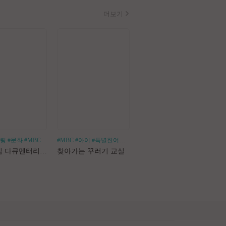
더보기
힐링
#문화
#MBC
#MBC
#아이
#특별한여행
#어린이체험
#나혼산
#1인가구
#1인가정
#독
로드트립 다큐멘터리 마사지로드
찾아가는 꾸러기 교실
나 혼자 산다