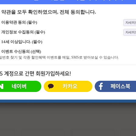
약관을 모두 확인하였으며, 전체 동의합니다.
이용약관 동의 (필수)
자세히
개인정보 수집동의 (필수)
자세히
14세 이상입니다. (필수)
4654화
기분 좋은 날
6화
열혈농구단 2
이벤트 수신동의 (선택)
화려함 뒤에 숨겨진 스타들의 진솔한
한국 농구의 리빙 레전드 서장훈이
비밀번호 찾기 및 각종 할인혜택 이벤트를 메일, SMS로 받아보실 수 있습니다.
이야기와 이색 명소에서 펼쳐지는 스
직접 선택한 연예계 최강 농구팀 ‘라
타들의 특별한 체험. 그리고 유쾌한
이징이글스’! 아시아 제패에 이어 전
강의, 기분 좋은 정보! 웃음과 눈물이
국 아마추어 최강팀들과 자존심을 건
함께하는 명강의와 생활에 유익한 다
‘전국 최강전’을 펼치며 국내 정상에
양한 정보가 함께 하는 프로그램
도전한다. 국내 최강을 향한 <라이징
이글스>의 두 번째 비상이 시작된다.
#슈퍼히어로
#외계인
#파트너
#귀신
#특수부대
#소지섭