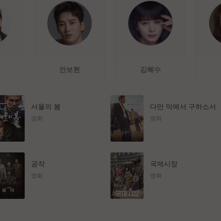
안보현
김혜수
서울의 봄
다만 악에서 구하소서
영화
영화
공작
국제시장
영화
영화