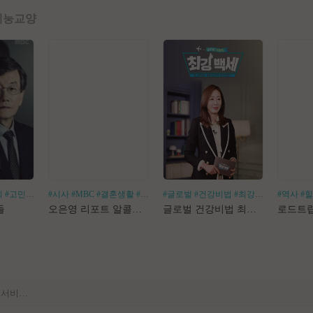
예능
교양
회
#고민거리
#분야별
#시사
#MBC
#결혼생활
#알코올중독
#글로벌
#건강비법
#최강백세
#김경화
#역사
#
[공지] 사이트 내 장기 콘텐츠 정리 작업 진행
들
오은영 리포트 알콜지옥
글로벌 건강비법 최강백세
[공지] 불법 촬영물 등 유통방지를 위한 기술적조치 적용 및 업로드 금지 안내
[공지] 불법 성인컨텐츠 등록 제재 명단 188차
[공지] E북 카테고리 내 도서 분류 서비스 변경 안내
[안내] Edge 브라우저 다운로드 경고 관련 공지