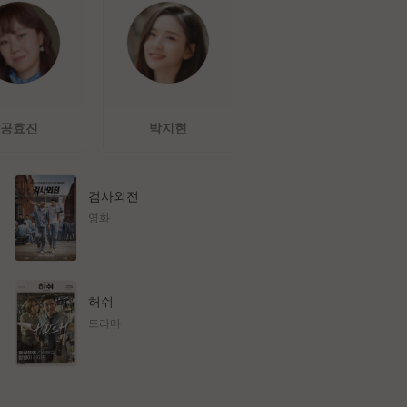
공효진
박지현
검사외전
영화
허쉬
드라마