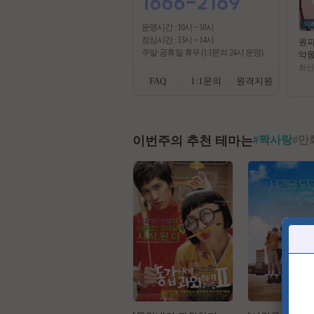
운영시간 : 10시 ~ 18시
점심시간 : 13시 ~ 14시
원피
주말·공휴일 휴무 (1:1문의 24시 운영)
악몽
기사
최신
1O
FAQ
1:1문의
원격지원
막
이번주의 추천 테마는
#
짝사랑
#
만