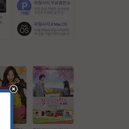
24:33
파
6
보세