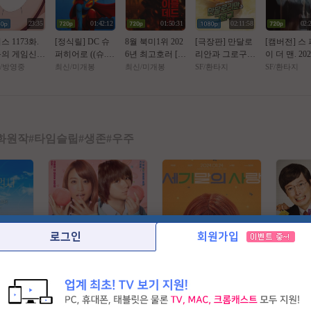
23:35
01:42:12
01:50:31
02:11:58
02:
스 1173화.
[정식릴] DC 슈
8월 북미1위 202
[극장판] 만달로
[캠버전] 스 
의 게임신의
퍼히어로 ((슈.
6년 최고호러 [ O
리안과 그로구. 2
이 더 맨. 202
단의 음모 -
퍼.걸)) 1080p 5.1
l블ㄷㅓl드번 ] 10
026 (스타워즈, 1
(급한 분만 
/방영중
최신/미개봉
최신/미개봉
SF/환타지
SF/환타지
8Op. 공식자
공식자막
80p 5.1 완벽자막
2번째 장편 실사
요.)
영화)
화원작
#
타임슬립
#
생존
#
우주
로그인
회원가입