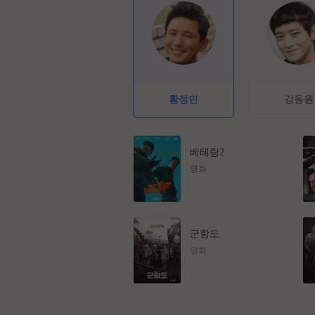
황정민
강동원
베테랑2
영화
군함도
영화