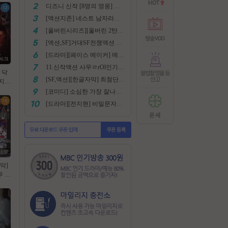
디즈니 신작 [8명의 영웅] 통합본 2022
[액션지존] 네스트 남자라면 한번쯤은 봐야지요
[울버린시리즈][울버린 2탄] 더 울버린 확장판 완벽자막
[액션,SF]거대SF전쟁액션 외계침공 손흥민출현 최강저l작진 [ 지구 저항군 ] 화질자막완벽
[드라마][페이스 메이커] 메달은 딸수없는 국가대표 [김명민.고아라]
06:31
11.신작액션 사무ㄹrOl인기작 ((귀무사 무사시)) FHD 완벽자막
] 닥
[SF,액션][한글자막] 최첨단 미래특수부대 초대박 안봄후회함~ 진짜잼있어요 스샷 꼭보세요 1080
지：
티버
[코미디] 소심한 가장 잘나가는 도둑에게 태클걸다 [소지섭.박상면]
[드라마][전지현] 비밀문자로 이어진 두 여인의 삶
51:07
막]
 극
망국
ㅎl