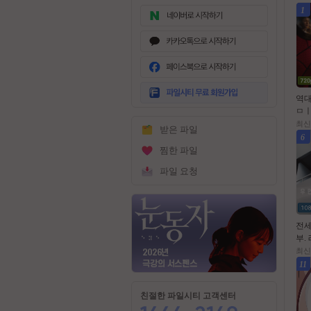
1
무
료
역대
회
ㅁㅣ
원
뉴데
최신
받은 파일
가
드 -
6
입
p.
찜한 파일
파일 요청
전세
부.
러 
최신
10 
11
식
친절한 파일시티 고객센터