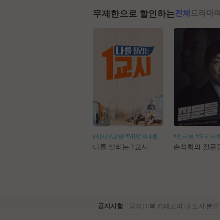
무제한으로 할인하는
전체
드라마
#시사
#교양
#MBC
#나를살리는
#인터뷰
#우리사
나를 살리는 1교시
손석희의 질문
공지사항