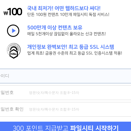
[시간을 달려서]그 시절 우리가 사랑한 소녀 강추
[피치걸] 세상 귀여운 학원물 로맨스[극찬]
[세기말의 사랑]짝사랑하는 남자의 아내와의 기묘한 동거[강추]
제휴
제휴
제휴
아이디
비밀번호
나는 조용히 일하고 싶다
졸업 후 반 친구들을 다 따먹음
관계역전
러브 퀘
비밀번호 확인
300 포인트 지급받고
파일시티 시작하기