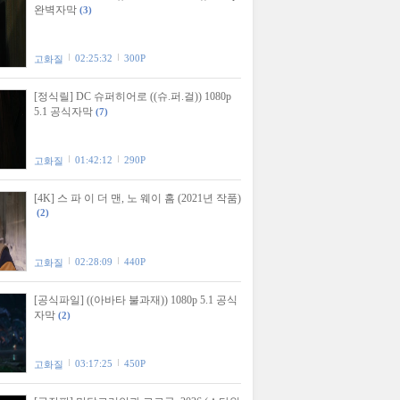
완벽자막
(3)
02:25:32
300P
고화질
[정식릴] DC 슈퍼히어로 ((슈.퍼.걸)) 1080p
5.1 공식자막
(7)
01:42:12
290P
고화질
[4K] 스 파 이 더 맨, 노 웨이 홈 (2021년 작품)
(2)
02:28:09
440P
고화질
[공식파일] ((아바타 불과재)) 1080p 5.1 공식
자막
(2)
03:17:25
450P
고화질