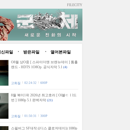
FILECITY
최신파일
받은파일
열어본파일
O8월 상O중 [ 스파이더맨 브랜뉴데이 ] 톰홀
랜드 - HDTS 1O8Op. 공식자막 5.1
(4)
02:24:32
600P
고화질
8월 북미1위 2026년 최고호러 [ Ol블ㄷㅓl드
번 ] 1080p 5.1 완벽자막
(21)
01:50:31
300P
고화질
스필버그 SF대작 ((디스 클로저데이)) 1080p