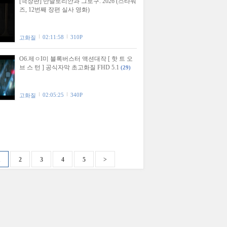
[극장판] 만달로리안과 그로구. 2026 (스타워
즈, 12번째 장편 실사 영화)
02:11:58
310P
고화질
O6.제ㅇI미 블록버스터 액션대작 [ 핫 트 오
브 스 턴 ] 공식자막 초고화질 FHD 5.1
(29)
02:05:25
340P
고화질
1
2
3
4
5
>