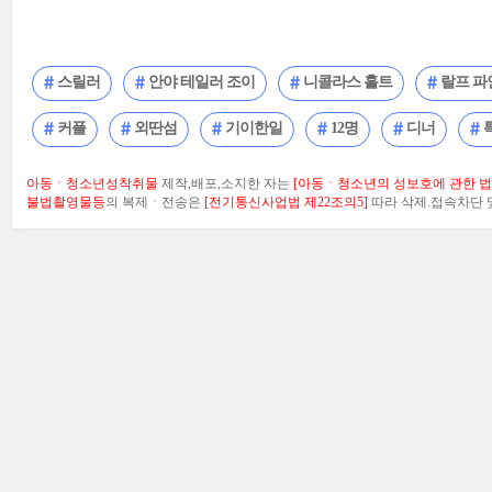
스릴러
안야 테일러 조이
니콜라스 홀트
랄프 파
커플
외딴섬
기이한일
12명
디너
아동ㆍ청소년성착취물
제작,배포,소지한 자는
[아동ㆍ청소년의 성보호에 관한 법률
불법촬영물등
의 복제ㆍ전송은
[전기통신사업법 제22조의5]
따라 삭제.접속차단 및