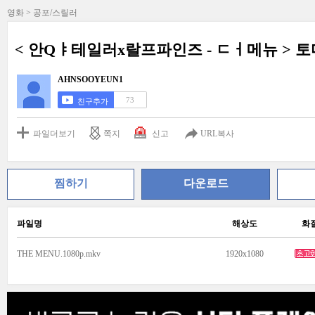
영화 > 공포/스릴러
< 안Qㅑ테일러x랄프파인즈 - ㄷㅓ메뉴 > 토마토
AHNSOOYEUN1
73
친구추가
파일더보기
쪽지
신고
URL복사
찜하기
다운로드
파일명
해상도
화
THE MENU.1080p.mkv
1920x1080