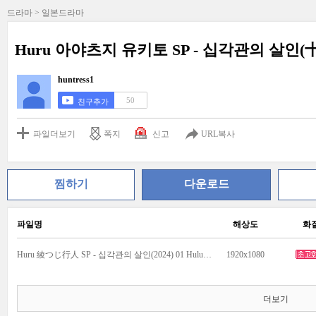
드라마 > 일본드라마
Huru 아야츠지 유키토 SP - 십각관의 살인(十
huntress1
50
친구추가
파일더보기
쪽지
신고
URL복사
찜하기
다운로드
파일명
해상도
화
Huru 綾つじ行人 SP - 십각관의 살인(2024) 01 HuluJP.WEB-DL1080-BlackTV.mkv
1920x1080
더보기