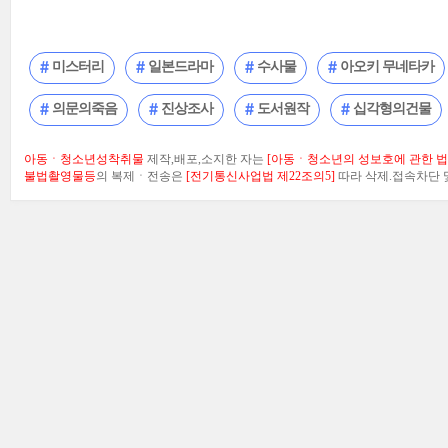
미스터리
일본드라마
수사물
아오키 무네타카
의문의죽음
진상조사
도서원작
십각형의건물
아동ㆍ청소년성착취물
제작,배포,소지한 자는
[아동ㆍ청소년의 성보호에 관한 법률
불법촬영물등
의 복제ㆍ전송은
[전기통신사업법 제22조의5]
따라 삭제.접속차단 및