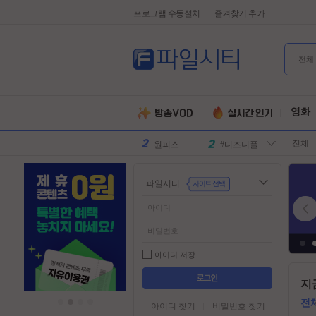
프로그램 수동설치
즐겨찾기 추가
전체
유부녀킬러
#전지현
군체
#넷플릭스
영화
원피스
#디즈니플
전체
러스
스파이더맨
#유쾌한
슈퍼걸
#슈퍼히어
파일시티
로
만달로리안
#외계인
동궁
#파트너
김부장
#귀신
악마는프라
#특수부대
아이디 저장
다를입는다
디스클로저
#소지섭
들
지
어
데이
유부녀킬러
#전지현
가
전
아이디 찾기
비밀번호 찾기
군체
#넷플릭스
기