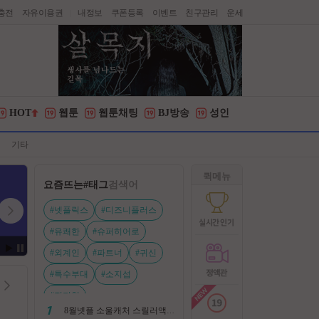
충전
자유이용권
내정보
쿠폰등록
이벤트
친구관리
운세
|
HOT
웹툰
웹툰채팅
BJ방송
성인
기타
퀵메뉴
요즘뜨는
#태그
검색어
#넷플릭스
#디즈니플러스
#유쾌한
#슈퍼히어로
#외계인
#파트너
#귀신
#특수부대
#소지섭
#전지현
8월넷플 소울캐처 스릴러액션신작 ㅡ 용 병 ㅡ 살인 조직 보복 1080P 정식자막