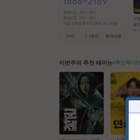
운영시간 : 10시 ~ 18시
점심시간 : 13시 ~ 14시
O7
주말·공휴일 휴무 (1:1문의 24시 운영)
절
(( 
최신
)) 
FAQ
1:1문의
원격지원
막
이번주의 추천 테마는
#
최신작
#
금