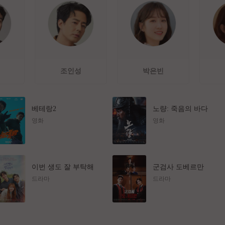
조인성
박은빈
베테랑2
노량: 죽음의 바다
영화
영화
이번 생도 잘 부탁해
군검사 도베르만
드라마
드라마