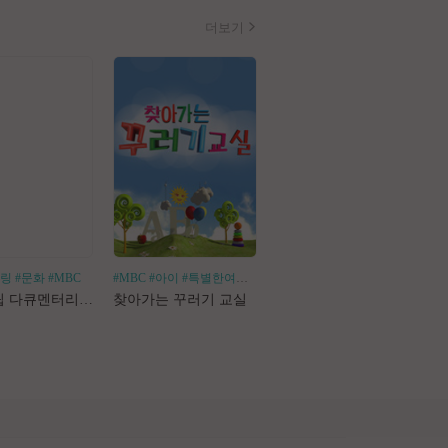
더보기
힐링
#문화
#MBC
#MBC
#아이
#특별한여행
#어린이체험
#나혼산
#1인가구
#1인가정
#독
로드트립 다큐멘터리 마사지로드
찾아가는 꾸러기 교실
나 혼자 산다