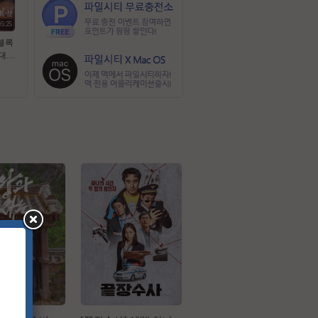
05:25
 블록
대작
 스
막 초
5.1