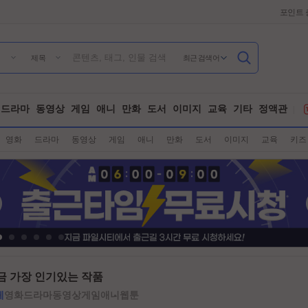
포인트 
최근 검색어
제목
드라마
동영상
게임
애니
만화
도서
이미지
교육
기타
정액관
영화
드라마
동영상
게임
애니
만화
도서
이미지
교육
키즈
금 가장 인기있는 작품
체
영화
드라마
동영상
게임
애니
웹툰