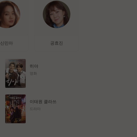
신민아
공효진
히야
영화
이태원 클라쓰
드라마