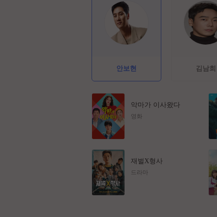
안보현
김남희
악마가 이사왔다
영화
재벌X형사
드라마