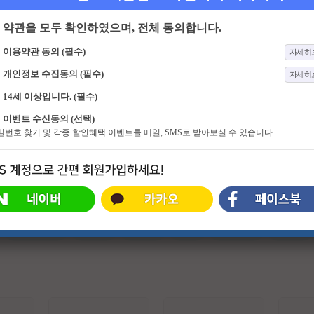
약관을 모두 확인하였으며, 전체 동의합니다.
이용약관 동의 (필수)
자세히
개인정보 수집동의 (필수)
자세히
14세 이상입니다. (필수)
201화
70억의 선택
975화
라디오스타
이벤트 수신동의 (선택)
70억 세계인의 건강 비법을 공유하는
TV에서 다시 뭉친 잘 나가는 DJ들.
비밀번호 찾기 및 각종 할인혜택 이벤트를 메일, SMS로 받아보실 수 있습니다.
시간 세계인이 보내는 건강 시그널!
라디오에는 '보이는 라디오'가, TV에
는 '들리는 TV' <라디오스타>가 있
다.
#슈퍼히어로
#외계인
#파트너
#귀신
#특수부대
#소지섭