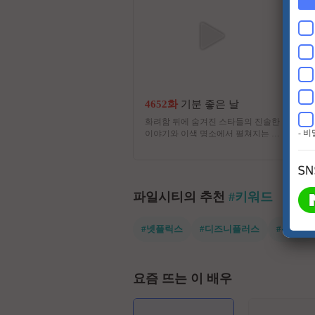
4652화
기분 좋은 날
화려함 뒤에 숨겨진 스타들의 진솔한
- 
이야기와 이색 명소에서 펼쳐지는 스
타들의 특별한 체험. 그리고 유쾌한
강의, 기분 좋은 정보! 웃음과 눈물이
함께하는 명강의와 생활에 유익한 다
양한 정보가 함께 하는 프로그램
파일시티의 추천
#키워드
#넷플릭스
#디즈니플러스
#유쾌한
요즘 뜨는 이 배우