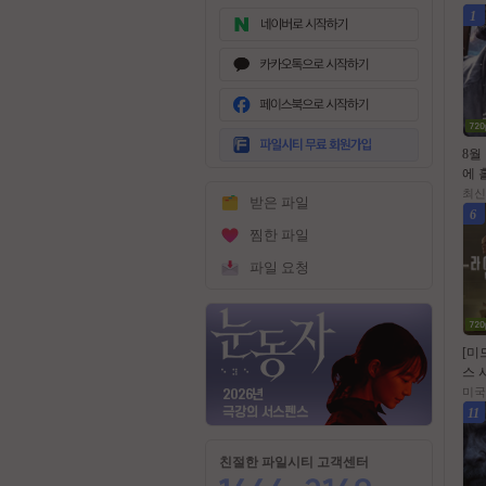
1
무
료
8월
회
에 
원
미군
최신
받은 파일
가
스트라
6
입
0p
찜한 파일
파일 요청
[미
스 시
6.1
미국
막
11
친절한 파일시티 고객센터