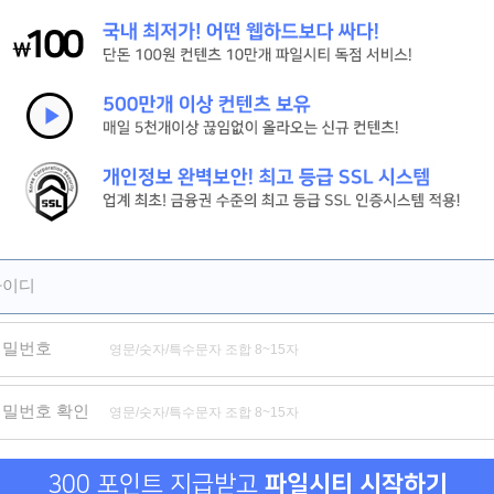
[신현준, 김병만] 현 상 수 배. 2026 (도플갱어 공조 코미디)
[살목지] 절대 살아서 못 나간다 저수지의 끔찍한 비밀
[짱구] HD 서울 하늘 아래서 꿈을 쫓는 짱구의 뜨거운 성장 기록
제휴
제휴
제휴
아이디
비밀번호
부전자전
모녀의 집
음담패
비밀번호 확인
300 포인트 지급받고
파일시티 시작하기