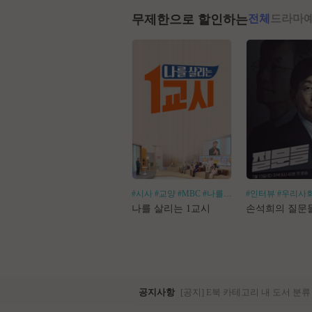
무제한으로 할인하는
전체
드라마
#시사
#교양
#MBC
#나를살리는
#인터뷰
#우리사
나를 살리는 1교시
손석희의 질문
공지사항