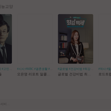
예능
교양
회
#고민거리
#분야별
#시사
#MBC
#결혼생활
#알코올중독
#글로벌
#건강비법
#최강백세
#김경화
#역사
#
[공지] 사이트 내 장기 콘텐츠 정리 작업 진행
들
오은영 리포트 알콜지옥
글로벌 건강비법 최강백세
[공지] 불법 촬영물 등 유통방지를 위한 기술적조치 적용 및 업로드 금지 안내
[공지] 불법 성인컨텐츠 등록 제재 명단 188차
[공지] E북 카테고리 내 도서 분류 서비스 변경 안내
[안내] Edge 브라우저 다운로드 경고 관련 공지