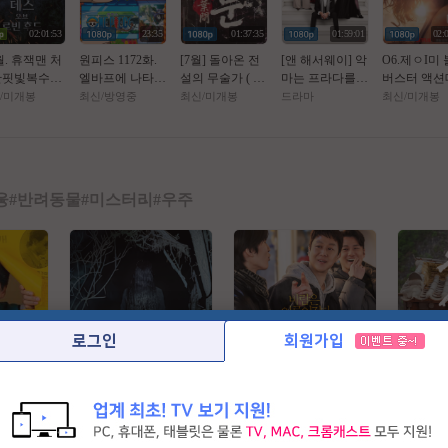
02:01:53
23:35
01:37:35
01:59:01
02:
월. 휴잭맨 처
원피스 1172화.
[7월] 돌아온 전
[앤 해서웨이] 악
O6.제ㅇI미
한핏빛복수극
엘바프에 나타난
설의 무술가 ( 종
마는 프라다를
버스터 액션
_ 로 빈 후 드 _
괴물. 가장 두려
ㅅr 엽 문 2 ) 한
입는다 2. 2026 (2
[ 핫 트 오 브
/미개봉
최신/방영중
최신/미개봉
드라마
최신/미개봉
1080P 완벽자
워하는것 - 1O8O
글자체자막
0년 만의 속편)
턴 ] 공식자
p. 공식자막
고화질 FHD 
융
#
반려동물
#
미스터리
#
우주
로그인
회원가입