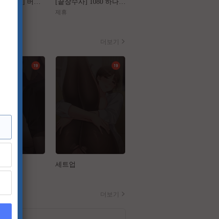
[왕과 사는 남자] 버려진 왕의 마지막 1년
[끝장수사] 1080 하나의 사건 두 명의 용의자
[가화만死성]FHD 가장 익숙한 관계가 무너지는 세 번의 기묘한 순간
제휴
제휴
더보기
설
세트업
금의환향
더보기