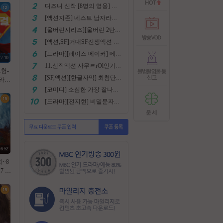
디즈니 신작 [8명의 영웅] 통합본 2022
[액션지존] 네스트 남자라면 한번쯤은 봐야지요
[울버린시리즈][울버린 2탄] 더 울버린 확장판 완벽자막
[액션,SF]거대SF전쟁액션 외계침공 손흥민출현 최강저l작진 [ 지구 저항군 ] 화질자막완벽
[드라마][페이스 메이커] 메달은 딸수없는 국가대표 [김명민.고아라]
47:10
11.신작액션 사무ㄹrOl인기작 ((귀무사 무사시)) FHD 완벽자막
모험-
[SF,액션][한글자막] 최첨단 미래특수부대 초대박 안봄후회함~ 진짜잼있어요 스샷 꼭보세요 1080
 (
한글자
[코미디] 소심한 가장 잘나가는 도둑에게 태클걸다 [소지섭.박상면]
[드라마][전지현] 비밀문자로 이어진 두 여인의 삶
46:52
화~8
17 공
 노윤