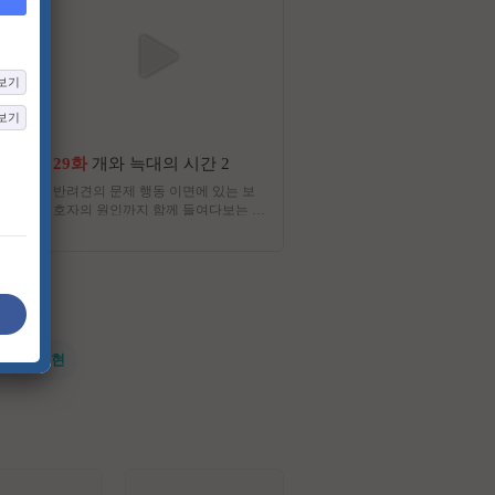
보기
보기
29화
개와 늑대의 시간 2
5화
왕은 무얼 자셨는
반려견의 문제 행동 이면에 있는 보
조선 500년, 과연 왕들은 무
호자의 원인까지 함께 들여다보는 리
까? 왕실의 특급 보양식부터
얼리티 예능 프로그램
뒤흔든 금기의 별미까지, 그 
춰진 놀라운 이야기와 함께, 
을 사로잡은 ‘맛있는 역사책’
에 펼쳐진다.
#전지현