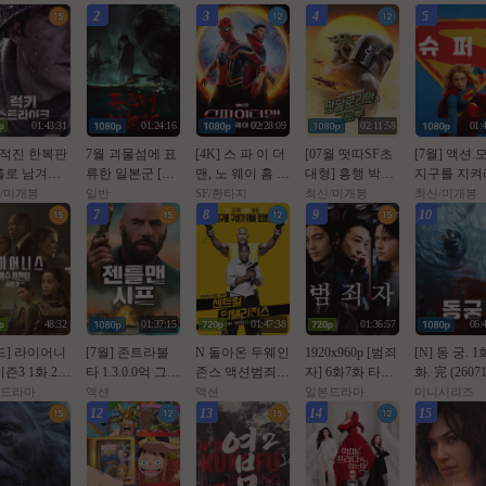
2
3
4
5
01:43:31
01:24:16
02:28:09
02:11:58
01:
 적진 한복판
7월 괴물섬에 표
[4K] 스 파 이 더
[07월 떳따SF초
[7월] 액션.
홀로 남겨진
류한 일본군 [몬
맨, 노 웨이 홈 (2
대형] 흥행 박스1
지구를 지켜라
 병사 [ 럭키
스터 Or일랜드]
021년 작품)
위 [초대형SF대
슈 펴 걸 ) 
/미개봉
일반
SF/환타지
최신/미개봉
최신/미개봉
Ol크 ] 108
완벽자막
작영화] [스워즈]
체자막
7
8
9
10
 5.1 완벽자막
1080공식자막
48:32
01:37:15
01:47:38
01:36:57
06:
드] 라이어니
[7월] 존트라볼
N 돌아온 두웨인
1920x960p [범죄
[N] 동 궁. 1
즌3 1화.202
타 1.3.0.0억 그림
존스 액션범죄 [
자] 6화7화 타카
화. 完 (2607
080p.한글자
을 훔쳐라 [ 젠틀
쎈투럴 잉텔ㄹ1
하시 잇세이 한
개) 남주혁,
드라마
액션
액션
일본드라마
미니시리즈
맨 시프 ]완벽자
전쑤 ] 공식자막
글자막 2026년7
서
12
13
14
15
막
초고화질 FHD5.
월31일
1