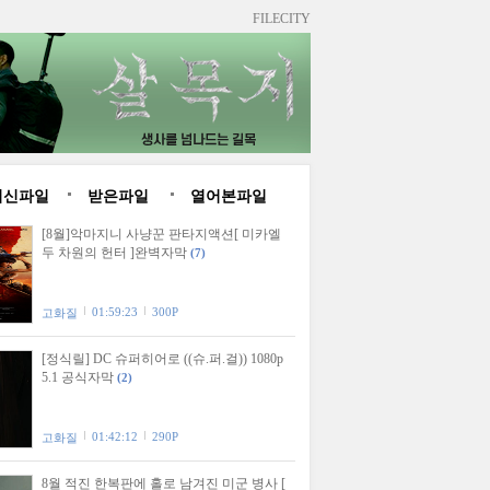
FILECITY
최신파일
받은파일
열어본파일
[8월]악마지니 사냥꾼 판타지액션[ 미카엘
두 차원의 헌터 ]완벽자막
(7)
01:59:23
300P
고화질
[정식릴] DC 슈퍼히어로 ((슈.퍼.걸)) 1080p
5.1 공식자막
(2)
01:42:12
290P
고화질
8월 적진 한복판에 홀로 남겨진 미군 병사 [