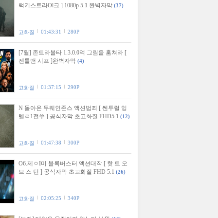
럭키스트라Ol크 ] 1080p 5.1 완벽자막
(37)
01:43:31
280P
고화질
[7월] 존트라볼타 1.3.0.0억 그림을 훔쳐라 [
젠틀맨 시프 ]완벽자막
(4)
01:37:15
290P
고화질
N 돌아온 두웨인존스 액션범죄 [ 쎈투럴 잉
텔ㄹ1전쑤 ] 공식자막 초고화질 FHD5.1
(12)
01:47:38
300P
고화질
O6.제ㅇI미 블록버스터 액션대작 [ 핫 트 오
브 스 턴 ] 공식자막 초고화질 FHD 5.1
(26)
02:05:25
340P
고화질