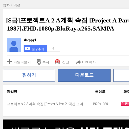
영화 > 액션
[S급]프로젝트A 2 A계획 속집 [Project A Par
1987].FHD.1080p.BluRay.x265.SAMPA
sleeppy1
4
친구추가
파일더보기
쪽지
신고
URL복사
찜하기
다운로드
파일명
해상도
화
프로젝트A 2 A계획 속집 [Project A Part 2. 액션 코미디. 1987].FHD.1080p.BluRay.x265.SAMPA.mp4
1920x1080