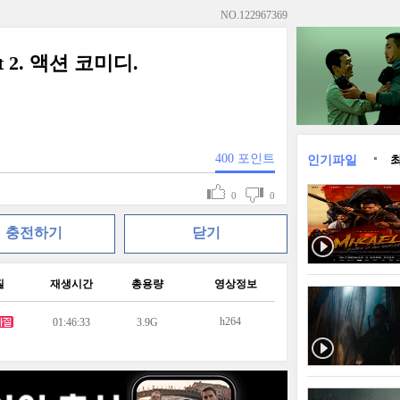
NO.
122967369
t 2. 액션 코미디.
400
포인트
인기파일
0
0
충전하기
닫기
질
재생시간
총용량
영상정보
h264
01:46:33
3.9G