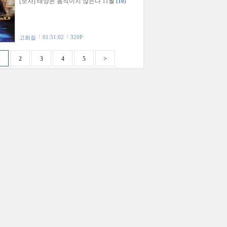
[보자] 태양은 움직이지 않는다 11월
(10)
01:51:02
320P
고화질
1
2
3
4
5
>