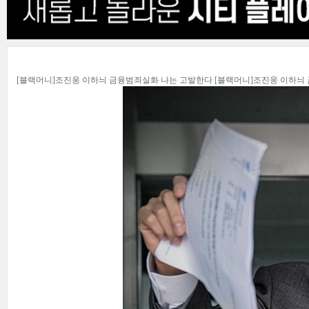
[블랙머니]조진웅 이하늬 금융범죄실화 나는 고발한다 [블랙머니]조진웅 이하늬