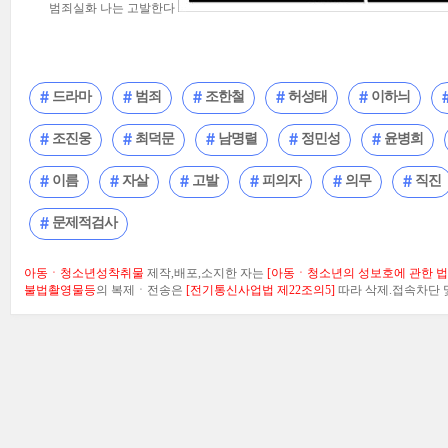
범죄실화 나는 고발한다
드라마
범죄
조한철
허성태
이하늬
조진웅
최덕문
남명렬
정민성
윤병희
이름
자살
고발
피의자
의무
직진
문제적검사
아동ㆍ청소년성착취물
제작,배포,소지한 자는
[아동ㆍ청소년의 성보호에 관한 법률
불법촬영물등
의 복제ㆍ전송은
[전기통신사업법 제22조의5]
따라 삭제.접속차단 및