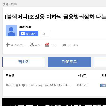
영화 > 제휴
[블랙머니]조진웅 이하늬 금융범죄실화 나는 
moonwa8
18
친구추가
파일더보기
쪽지
신고
URL복사
찜하기
다운로드
파일명
해상도
화
191218_블랙머니_Blackmoney_Feat_1080_23.98_2CH_KO_3m_movie.mp4
1280x720