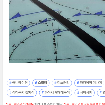
애니메이션
스릴러
미스터리
타카야마 미나미
야마구치 캇페이
하야시바라 메구미
시바사키
아동ㆍ청소년성착취물
제작,배포,소지한 자는
[아동ㆍ청소년의 성보호에 관한 법률