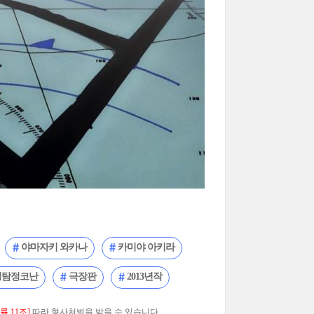
야마자키 와카나
카미야 아키라
명탐정코난
극장판
2013년작
 11조]
따라 형사처벌을 받을 수 있습니다.