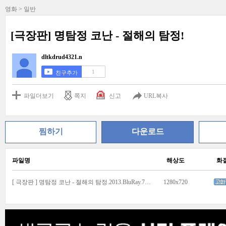
영화 > 일반
[극장판] 명탐정 코난 - 절해의 탐정!
dltkdrud4321.n
1
친구추가
파일더보기
쪽지
신고
URL복사
찜하기
다운로드
파일명
해상도
화
[ 극장판 ] 명탐정 코난 - 절해의 탐정.2013.BluRay.720p.mkv
1280x720