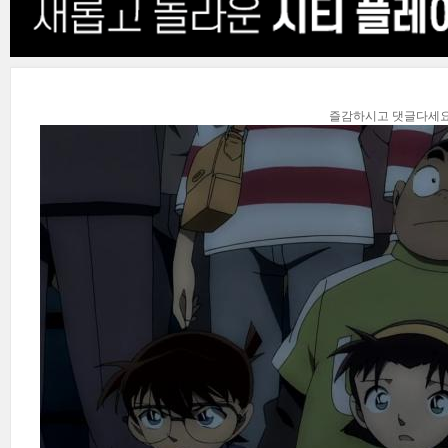
즐감하시고 댓글다세