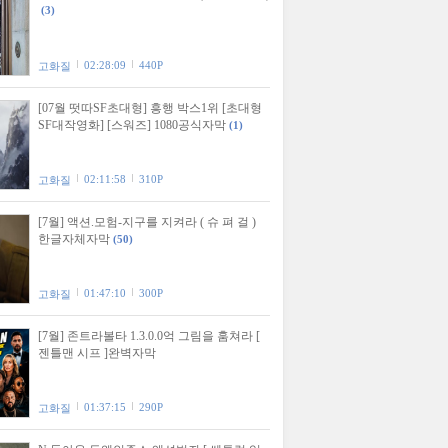
(3)
02:28:09
440P
고화질
[07월 떳따SF초대형] 흥행 박스1위 [초대형
SF대작영화] [스워즈] 1080공식자막
(1)
02:11:58
310P
고화질
[7월] 액션.모험-지구를 지켜라 ( 슈 펴 걸 )
한글자체자막
(50)
01:47:10
300P
고화질
[7월] 존트라볼타 1.3.0.0억 그림을 훔쳐라 [
젠틀맨 시프 ]완벽자막
01:37:15
290P
고화질