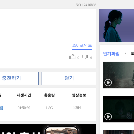
NO.
12416886
190
포인트
인기파일
0
0
충전하기
닫기
질
재생시간
총용량
영상정보
h264
01:50:39
1.8G