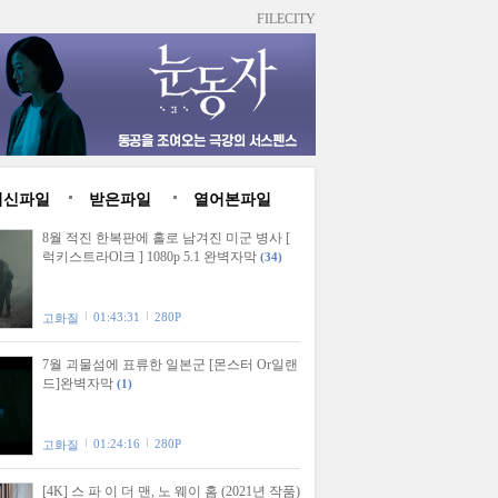
FILECITY
최신파일
받은파일
열어본파일
8월 적진 한복판에 홀로 남겨진 미군 병사 [
럭키스트라Ol크 ] 1080p 5.1 완벽자막
(34)
01:43:31
280P
고화질
7월 괴물섬에 표류한 일본군 [몬스터 Or일랜
드]완벽자막
(1)
01:24:16
280P
고화질
[4K] 스 파 이 더 맨, 노 웨이 홈 (2021년 작품)