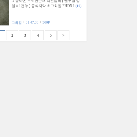
N 돌아온 두웨인존스 액션범죄 [ 쎈투럴 잉
텔ㄹ1전쑤 ] 공식자막 초고화질 FHD5.1
(10)
01:47:38
300P
고화질
1
2
3
4
5
>