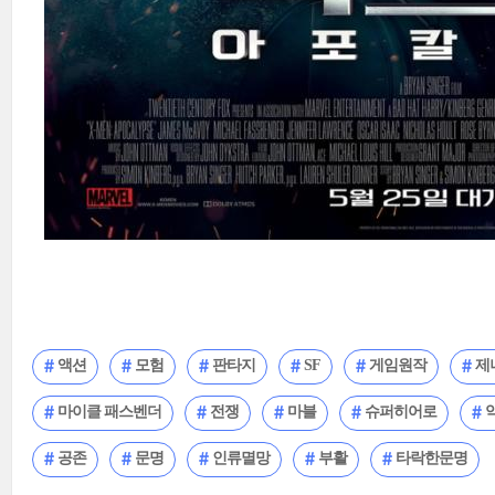
액션
모험
판타지
SF
게임원작
제
마이클 패스벤더
전쟁
마블
슈퍼히어로
공존
문명
인류멸망
부활
타락한문명