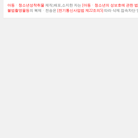
아동ㆍ청소년성착취물
제작,배포,소지한 자는
[아동ㆍ청소년의 성보호에 관한 법률
불법촬영물등
의 복제ㆍ전송은
[전기통신사업법 제22조의5]
따라 삭제.접속차단 및