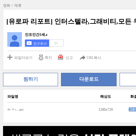
영화 > 제휴
[유로파 리포트] 인터스텔라,그래비티,모든 
인조인간1세.z
21
친구추가
파일더보기
쪽지
신고
URL복사
찜하기
다운로드
파일명
해상도
화
ㄽㅋㄴ.avi
1280x720