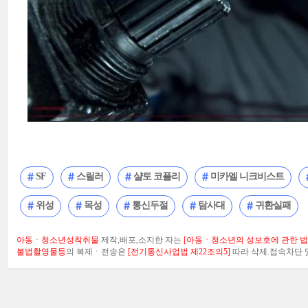
SF
스릴러
샬토 코플리
미카엘 니크비스트
위성
목성
통신두절
탐사대
귀환실패
아동ㆍ청소년성착취물
제작,배포,소지한 자는
[아동ㆍ청소년의 성보호에 관한 법률
불법촬영물등
의 복제ㆍ전송은
[전기통신사업법 제22조의5]
따라 삭제.접속차단 및