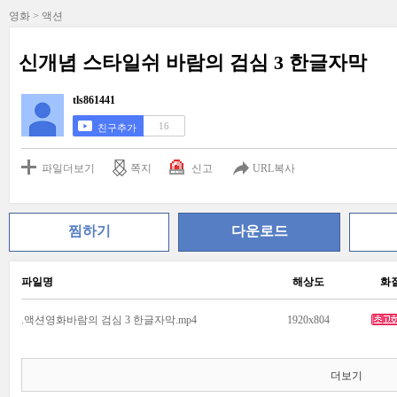
영화 > 액션
신개념 스타일쉬 바람의 검심 3 한글자막
tls861441
16
친구추가
파일더보기
쪽지
신고
URL복사
찜하기
다운로드
파일명
해상도
화
.액션영화바람의 검심 3 한글자막.mp4
1920x804
더보기