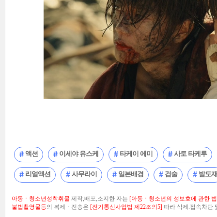
액션
이세야 유스케
타케이 에미
사토 타케루
리얼액션
사무라이
일본배경
검술
발도
아동ㆍ청소년성착취물
제작,배포,소지한 자는
[아동ㆍ청소년의 성보호에 관한 법률
불법촬영물등
의 복제ㆍ전송은
[전기통신사업법 제22조의5]
따라 삭제.접속차단 및