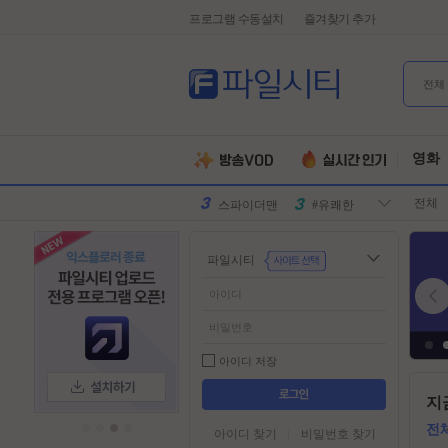
프로그램 수동설치
즐겨찾기 추가
전체
유부녀킬러
#전지현
군체
#넷플릭스
영화
원피스
#디즈니플
전체
러스
스파이더맨
#유쾌한
슈퍼걸
#슈퍼히어
파일시티
로
만달로리안
#외계인
동궁
#파트너
김부장
#귀신
악마는프라
#특수부대
아이디 저장
다를입는다
디스클로저
#소지섭
들
지
어
데이
유부녀킬러
#전지현
가
전
아이디 찾기
비밀번호 찾기
군체
#넷플릭스
기