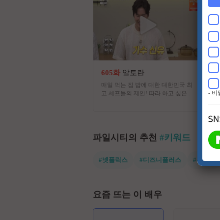
605화
알토란
매일 먹는 집 밥에 대한 대한민국 최
- 
고 셰프들의 제안! 따라 하고 싶은 한
끼 <알토란>에서 건강하고 맛있는
집 밥의 모든 것이 공개된다
파일시티의 추천
#키워드
#넷플릭스
#디즈니플러스
#유쾌한
요즘 뜨는 이 배우