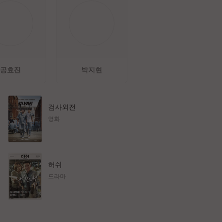
공효진
박지현
검사외전
영화
허쉬
드라마