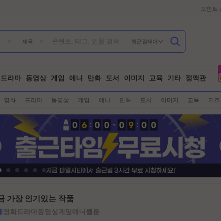
포인트 
최근 검색어
제목
드라마
동영상
게임
애니
만화
도서
이미지
교육
기타
정액관
영화
드라마
동영상
게임
애니
만화
도서
이미지
교육
키즈
금 가장 인기있는 작품
체
영화
드라마
동영상
게임
애니
웹툰