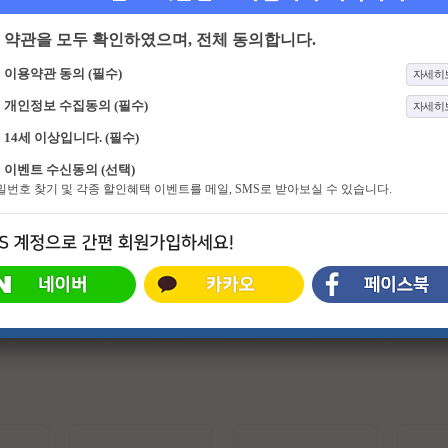
약관을 모두 확인하였으며, 전체 동의합니다.
이용약관 동의 (필수)
자세히
개인정보 수집동의 (필수)
자세히
14세 이상입니다. (필수)
1585화
열린음악회
12화
최우수산
이벤트 수신동의 (선택)
1993년부터 대한민국 음악 쇼를 이끌
산속에서 펼쳐진 미션을 완수하며 도
비밀번호 찾기 및 각종 할인혜택 이벤트를 메일, SMS로 받아보실 수 있습니다.
어 온 대한민국 대표 음악 프로그램
토리를 쟁취하고, 정상을 향해 치열
하게 경쟁하는 국내 최초 산(山)중 버
라이어티 <최우수산>!
#슈퍼히어로
#외계인
#파트너
#귀신
#특수부대
#소지섭