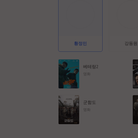
황정민
강동원
베테랑2
영화
군함도
영화