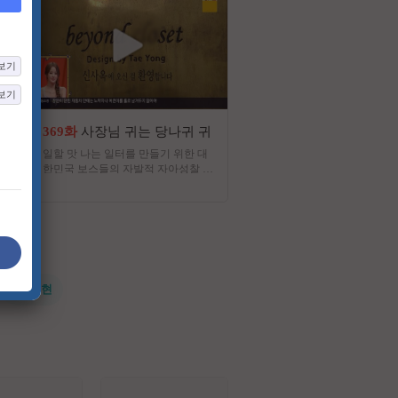
보기
보기
369화
사장님 귀는 당나귀 귀
3화
제철리 마을회관
일할 맛 나는 일터를 만들기 위한 대
“제철리 청년회 5인이 도시의
한민국 보스들의 자발적 자아성찰 프
나누고 시골의 정을 받으며,
로그램
가장 빛나는 ‘제철’로 만들어
박 2일 지역 상생 리얼 버라이
#전지현