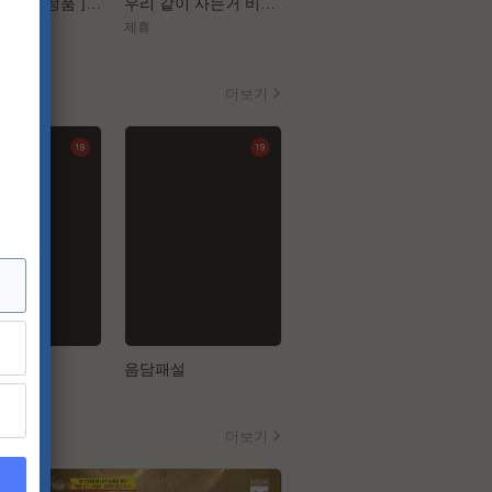
[ 플랜맨 Canrel정품 ] 정재영 한지민
우리 같이 사는거 비밀이야[장난스런 키스 더 무비 1 하이스쿨][강추]
[구세주]껌처럼 달라붙은 이 여자 좀 떼어내주소서
제휴
제휴
더보기
승
음담패설
치한순애
더보기