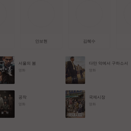
안보현
김혜수
서울의 봄
다만 악에서 구하소서
영화
영화
공작
국제시장
영화
영화