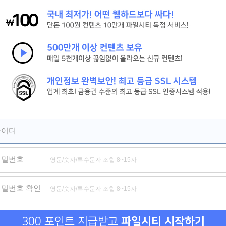
[시간을 달려서]그 시절 우리가 사랑한 소녀 강추
[피치걸] 세상 귀여운 학원물 로맨스[극찬]
[세기말의 사랑]짝사랑하는 남자의 아내와의 기묘한 동거[강추]
제휴
제휴
제휴
아이디
비밀번호
섹파들이 사실 가족이었다
호신술 가르쳐드립니다
파파카츠
작은짐
비밀번호 확인
300 포인트 지급받고
파일시티 시작하기