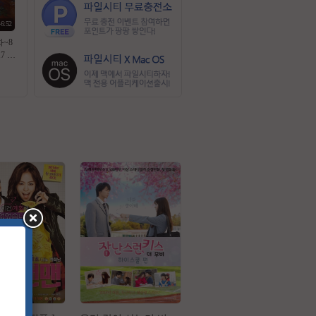
46:52
화~8
17 공
 노윤