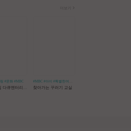
더보기
힐링
#문화
#MBC
#MBC
#아이
#특별한여행
#어린이체험
#나혼산
#1인가구
#1인가정
#독
로드트립 다큐멘터리 마사지로드
찾아가는 꾸러기 교실
나 혼자 산다