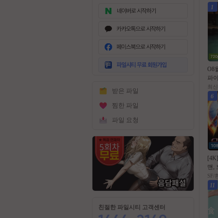
1
무
료
O8
회
파이
원
데이
최신
받은 파일
가
- H
6
입
공식
찜한 파일
파일 요청
[4K
맨, 
02
SF
11
친절한 파일시티 고객센터