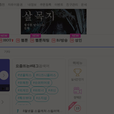
충전
자유이용권
내정보
쿠폰등록
이벤트
친구관리
운세
|
HOT
웹툰
웹툰채팅
BJ방송
성인
기타
퀵메뉴
요즘뜨는
#태그
검색어
#넷플릭스
#디즈니플러스
#유쾌한
#슈퍼히어로
#외계인
#파트너
#귀신
#특수부대
#소지섭
#전지현
8월넷플 소울캐처 스릴러액션신작 ㅡ 용 병 ㅡ 살인 조직 보복 1080P 정식자막