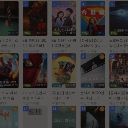
2
3
4
5
02:24:32
01:50:31
11:44:18
01:42:12
02:
월 상O중 [ 스
8월 북미1위 202
8월 정해인x하영
[정식릴] DC 슈
스필버그 S
더맨 브랜뉴
6년 최고호러 [ O
1-12완결((이런.
퍼히어로 ((슈.
작 ((디스 
 ] 톰홀랜드
l블ㄷㅓl드번 ] 10
엿같은.사랑)) 10
퍼.걸)) 1080p 5.1
데이)) 1080
/미개봉
최신/미개봉
미니시리즈
최신/미개봉
최신/미개봉
DTS 1O8Op.
80p 5.1 완벽자막
80p
공식자막
벽자막
7
8
9
10
자막 5.1
02:28:09
02:24:33
02:11:58
01:35:07
03:
] 스 파 이 더
// 거ㅁㅣ인간 새
[극장판] 만달로
전세계 1OOO만
[공식파일] (
노 웨이 홈 (2
로운 ㅎㅏ루 //
리안과 그로구. 2
부. 레전드 스릴
바타 불과재))
1년 작품)
026 (스타워즈, 1
러 < 우먼인 캐빈
80p 5.1 공
/환타지
최신/미개봉
SF/환타지
최신/미개봉
최신/미개봉
2번째 장편 실사
10 >- 1O8Op. 공
12
13
14
15
영화)
식자막