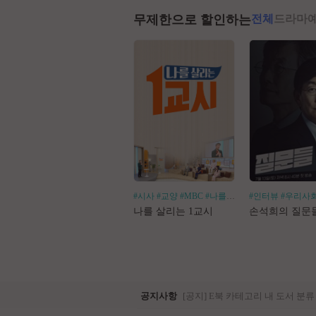
무제한으로 할인하는
전체
드라마
#시사
#교양
#MBC
#나를살리는
#인터뷰
#우리사
나를 살리는 1교시
손석희의 질문
공지사항