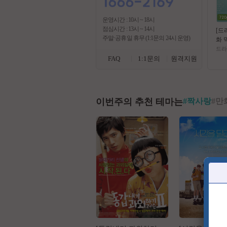
운영시간 : 10시 ~ 18시
점심시간 : 13시 ~ 14시
[드
주말·공휴일 휴무 (1:1문의 24시 운영)
화 
0p
드라
자
FAQ
1:1문의
원격지원
이번주의 추천 테마는
#
짝사랑
#
만