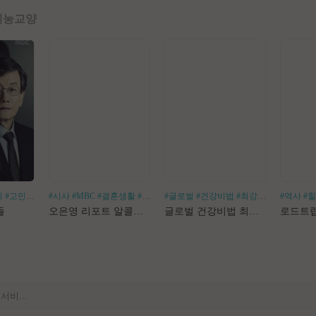
예능
교양
회
#고민거리
#분야별
#시사
#MBC
#결혼생활
#알코올중독
#글로벌
#건강비법
#최강백세
#김경화
#역사
#
[공지] 사이트 내 장기 콘텐츠 정리 작업 진행
들
오은영 리포트 알콜지옥
글로벌 건강비법 최강백세
[공지] 불법 촬영물 등 유통방지를 위한 기술적조치 적용 및 업로드 금지 안내
[공지] 불법 성인컨텐츠 등록 제재 명단 188차
[공지] E북 카테고리 내 도서 분류 서비스 변경 안내
[안내] Edge 브라우저 다운로드 경고 관련 공지