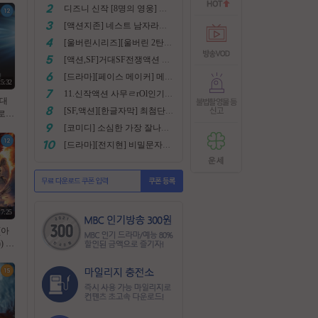
디즈니 신작 [8명의 영웅] 통합본 2022
[액션지존] 네스트 남자라면 한번쯤은 봐야지요
[울버린시리즈][울버린 2탄] 더 울버린 확장판 완벽자막
[액션,SF]거대SF전쟁액션 외계침공 손흥민출현 최강저l작진 [ 지구 저항군 ] 화질자막완벽
[드라마][페이스 메이커] 메달은 딸수없는 국가대표 [김명민.고아라]
25:32
11.신작액션 사무ㄹrOl인기작 ((귀무사 무사시)) FHD 완벽자막
F대
[SF,액션][한글자막] 최첨단 미래특수부대 초대박 안봄후회함~ 진짜잼있어요 스샷 꼭보세요 1080
클로저
p 완
[코미디] 소심한 가장 잘나가는 도둑에게 태클걸다 [소지섭.박상면]
[드라마][전지현] 비밀문자로 이어진 두 여인의 삶
17:25
(아
 10
식자막