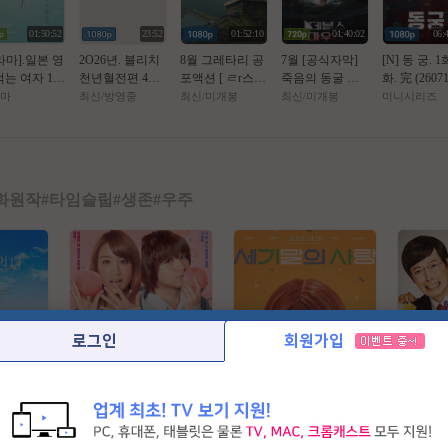
01:50:52
23:52
01:52:10
01:40:02
06:
라마].일본 영
2O26년. 블리치
8월 그레타리 공
7월 [공식자막]
[N] 동 궁. 1
먹는 여자 108
천년혈전편 4쿨.
포액션 [ ㄹr스트
죽음의 동굴 목
화. 完 (2607
 고화질.자체
화진담 - 3화 - 1
ㅎr우스 ] 1080p
숨 건 생존[ 데블
개) 남주혁,
마
최신/방영중
최신/미개봉
최신/미개봉
미니시리즈
막
O8Op. 공식자막
5.1 공식자막
스 마우스 ]
서
화원작
#
타임슬립
#
생존
#
우주
로그인
회원가입