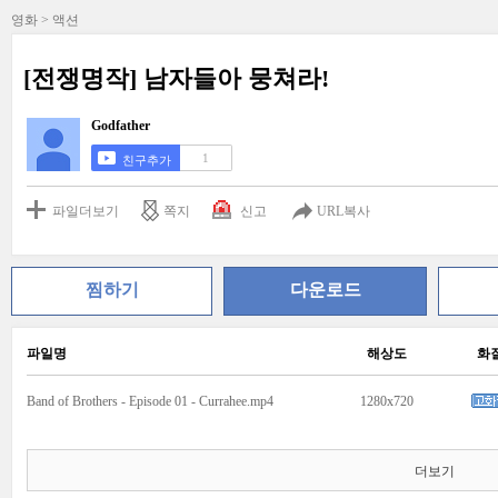
영화 > 액션
[전쟁명작] 남자들아 뭉쳐라!
Godfather
1
친구추가
파일더보기
쪽지
신고
URL복사
찜하기
다운로드
파일명
해상도
화
Band of Brothers - Episode 01 - Currahee.mp4
1280x720
더보기