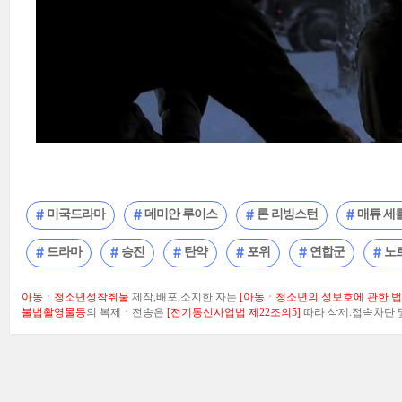
미국드라마
데미안 루이스
론 리빙스턴
매튜 세
드라마
승진
탄약
포위
연합군
노
아동ㆍ청소년성착취물
제작,배포,소지한 자는
[아동ㆍ청소년의 성보호에 관한 법률
불법촬영물등
의 복제ㆍ전송은
[전기통신사업법 제22조의5]
따라 삭제.접속차단 및