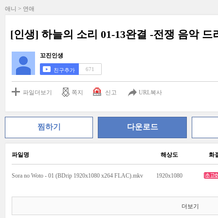
애니 > 연애
[인생] 하늘의 소리 01-13완결 -전쟁 음악 드
꼬진인생
671
친구추가
파일더보기
쪽지
신고
URL복사
찜하기
다운로드
파일명
해상도
화
Sora no Woto - 01 (BDrip 1920x1080 x264 FLAC).mkv
1920x1080
더보기