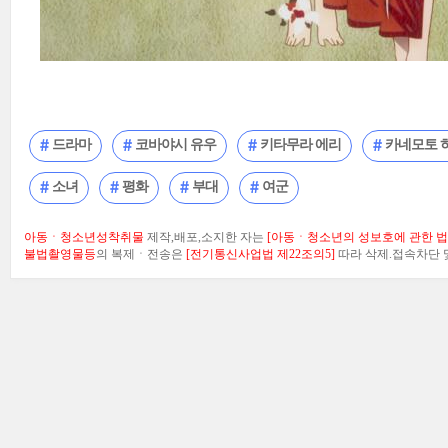
드라마
코바야시 유우
키타무라 에리
카네모토 
소녀
평화
부대
여군
아동ㆍ청소년성착취물
제작,배포,소지한 자는
[아동ㆍ청소년의 성보호에 관한 법률
불법촬영물등
의 복제ㆍ전송은
[전기통신사업법 제22조의5]
따라 삭제.접속차단 및