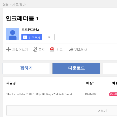
영화 > 가족/유아
인크레더블 1
도도한그냔.z
56
친구추가
파일더보기
쪽지
신고
URL복사
찜하기
다운로드
파일명
해상도
화
The.Incredibles.2004.1080p.BluRay.x264.AAC.mp4
1920x800
더보기