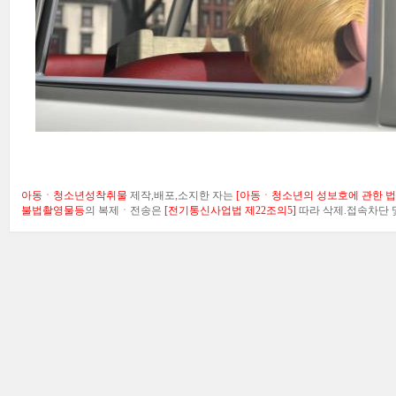
아동ㆍ청소년성착취물
제작,배포,소지한 자는
[아동ㆍ청소년의 성보호에 관한 법률
불법촬영물등
의 복제ㆍ전송은
[전기통신사업법 제22조의5]
따라 삭제.접속차단 및