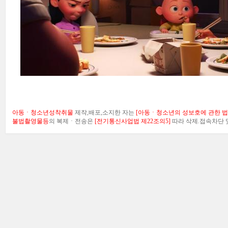
아동ㆍ청소년성착취물
제작,배포,소지한 자는
[아동ㆍ청소년의 성보호에 관한 법률
불법촬영물등
의 복제ㆍ전송은
[전기통신사업법 제22조의5]
따라 삭제.접속차단 및