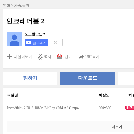
영화 > 가족/유아
인크레더블 2
도도한그냔.z
56
친구추가
파일더보기
쪽지
신고
URL복사
찜하기
다운로드
파일명
해상도
화
Incredibles.2.2018.1080p.BluRay.x264.AAC.mp4
1920x800
더보기