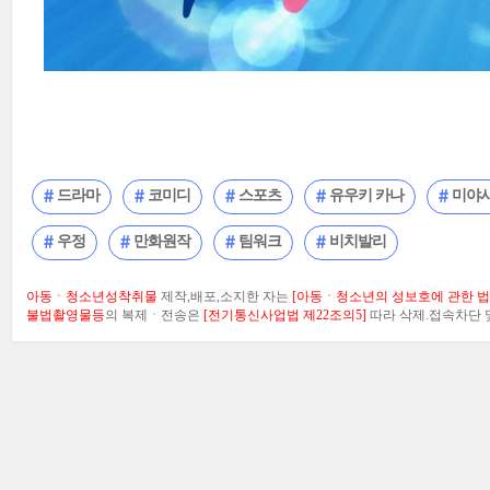
드라마
코미디
스포츠
유우키 카나
미야시
우정
만화원작
팀워크
비치발리
아동ㆍ청소년성착취물
제작,배포,소지한 자는
[아동ㆍ청소년의 성보호에 관한 법률
불법촬영물등
의 복제ㆍ전송은
[전기통신사업법 제22조의5]
따라 삭제.접속차단 및