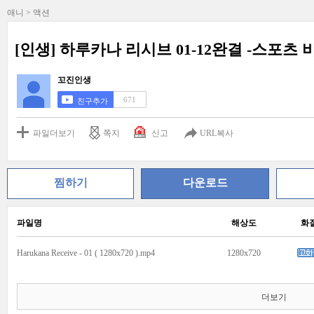
애니 > 액션
[인생] 하루카나 리시브 01-12완결 -스포츠
꼬진인생
671
친구추가
파일더보기
쪽지
신고
URL복사
찜하기
다운로드
파일명
해상도
화
Harukana Receive - 01 ( 1280x720 ).mp4
1280x720
더보기