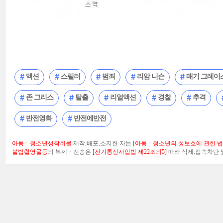
액션
스릴러
범죄
리암 니슨
매기 그레이
존 그리스
탈출
리얼액션
경찰
추격
반전영화
반전에반전
아동ㆍ청소년성착취물
제작,배포,소지한 자는
[아동ㆍ청소년의 성보호에 관한 법률
불법촬영물등
의 복제ㆍ전송은
[전기통신사업법 제22조의5]
따라 삭제.접속차단 및