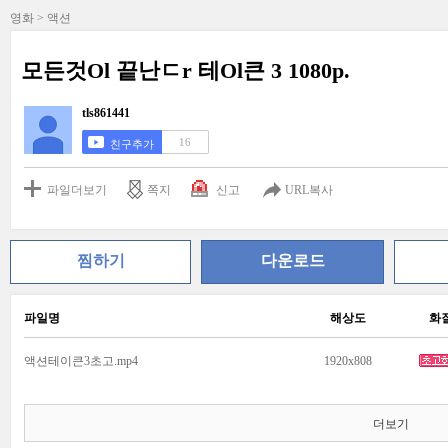
영화 > 액션
모든것Ol 끝난ㄷr 테Ol큰 3 1080p.
tls861441
16
친구추가
파일더보기
쪽지
신고
URL복사
찜하기
다운로드
파일명
해상도
화
액션테이큰3초고.mp4
1920x808
더보기