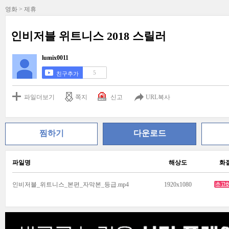
영화 > 제휴
인비저블 위트니스 2018 스릴러
lumix0011
5
친구추가
파일더보기
쪽지
신고
URL복사
찜하기
다운로드
파일명
해상도
화
인비저블_위트니스_본편_자막본_등급.mp4
1920x1080