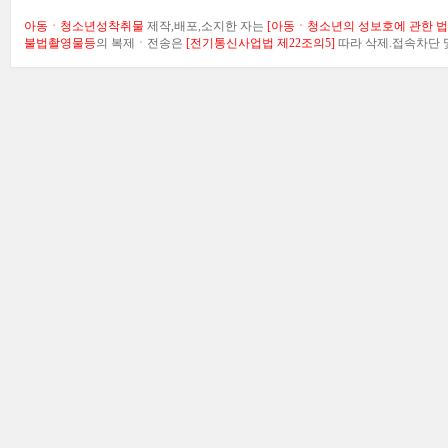
아동ㆍ청소년성착취물
제작,배포,소지한 자는
[아동ㆍ청소년의 성보호에 관한 법률
불법촬영물등
의 복제ㆍ전송은
[전기통신사업법 제22조의5]
따라 삭제.접속차단 및