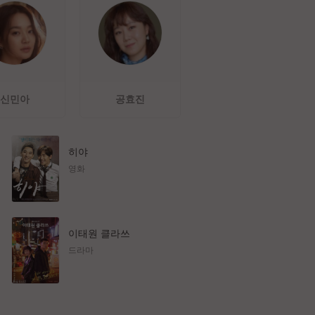
신민아
공효진
히야
영화
이태원 클라쓰
드라마