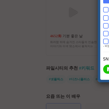
4652화
기분 좋은 날
화려함 뒤에 숨겨진 스타들의 진솔한
- 
이야기와 이색 명소에서 펼쳐지는 스
타들의 특별한 체험. 그리고 유쾌한
강의, 기분 좋은 정보! 웃음과 눈물이
함께하는 명강의와 생활에 유익한 다
양한 정보가 함께 하는 프로그램
파일시티의 추천
#키워드
#넷플릭스
#디즈니플러스
#유쾌한
요즘 뜨는 이 배우