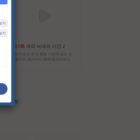
보기
보기
29화
개와 늑대의 시간 2
5화
왕은 무얼 자셨는
반려견의 문제 행동 이면에 있는 보
조선 500년, 과연 왕들은 무
호자의 원인까지 함께 들여다보는 리
까? 왕실의 특급 보양식부터
얼리티 예능 프로그램
뒤흔든 금기의 별미까지, 그 
춰진 놀라운 이야기와 함께, 
을 사로잡은 ‘맛있는 역사책’
에 펼쳐진다.
#전지현