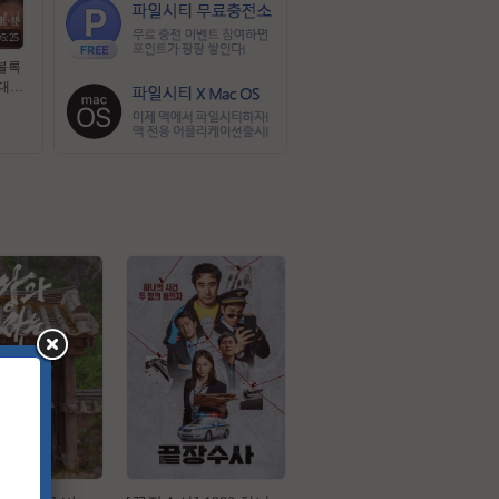
05:25
 블록
대작
 스
막 초
5.1