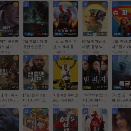
2
3
4
5
01:43:31
01:24:16
02:28:09
02:11:58
01:
 적진 한복판
7월 괴물섬에 표
[4K] 스 파 이 더
[07월 떳따SF초
[7월] 액션.
홀로 남겨진
류한 일본군 [몬
맨, 노 웨이 홈 (2
대형] 흥행 박스1
지구를 지켜라
 병사 [ 럭키
스터 Or일랜드]
021년 작품)
위 [초대형SF대
슈 펴 걸 ) 
/미개봉
일반
SF/환타지
최신/미개봉
최신/미개봉
Ol크 ] 108
완벽자막
작영화] [스워즈]
체자막
7
8
9
10
 5.1 완벽자막
1080공식자막
48:32
01:37:15
01:47:38
01:36:57
06:
드] 라이어니
[7월] 존트라볼
N 돌아온 두웨인
1920x960p [범죄
[N] 동 궁. 1
즌3 1화.202
타 1.3.0.0억 그림
존스 액션범죄 [
자] 6화7화 타카
화. 完 (2607
080p.한글자
을 훔쳐라 [ 젠틀
쎈투럴 잉텔ㄹ1
하시 잇세이 한
개) 남주혁,
드라마
액션
액션
일본드라마
미니시리즈
맨 시프 ]완벽자
전쑤 ] 공식자막
글자막 2026년7
서
12
13
14
15
막
초고화질 FHD5.
월31일
1