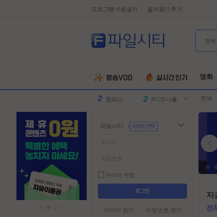
프로그램 수동설치
즐겨찾기 추가
전체
유부녀킬러
#전지현
군체
#넷플릭스
영화
원피스
#디즈니플
전체
러스
스파이더맨
#유쾌한
슈퍼걸
#슈퍼히어
파일시티
로
만달로리안
#외계인
동궁
#파트너
김부장
#귀신
악마는프라
#특수부대
아이디 저장
다를입는다
디스클로저
#소지섭
들
지
어
데이
유부녀킬러
#전지현
가
전
아이디 찾기
비밀번호 찾기
군체
#넷플릭스
기