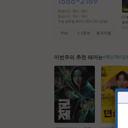
운영시간 : 10시 ~ 18시
점심시간 : 13시 ~ 14시
O7
주말·공휴일 휴무 (1:1문의 24시 운영)
절
(( 
최신
)) 
FAQ
1:1문의
원격지원
막
이번주의 추천 테마는
#
최신작
#
금