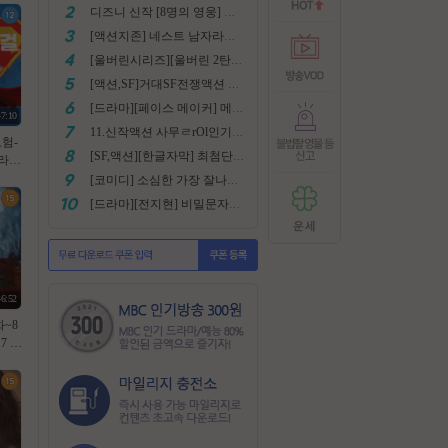
디즈니 신작 [8명의 영웅] 통합본 2022
[액션지존] 네스트 남자라면 한번쯤은 봐야지요
[울버린시리즈][울버린 2탄] 더 울버린 확장판 완벽자막
[액션,SF]거대SF전쟁액션 외계침공 손흥민출현 최강저l작진 [ 지구 저항군 ] 화질자막완벽
[드라마][페이스 메이커] 메달은 딸수없는 국가대표 [김명민.고아라]
47:10
11.신작액션 사무ㄹrOl인기작 ((귀무사 무사시)) FHD 완벽자막
모험-
[SF,액션][한글자막] 최첨단 미래특수부대 초대박 안봄후회함~ 진짜잼있어요 스샷 꼭보세요 1080
 (
한글자
[코미디] 소심한 가장 잘나가는 도둑에게 태클걸다 [소지섭.박상면]
[드라마][전지현] 비밀문자로 이어진 두 여인의 삶
46:52
화~8
17 공
 노윤