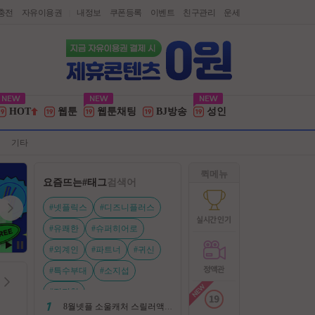
충전
자유이용권
내정보
쿠폰등록
이벤트
친구관리
운세
|
HOT
웹툰
웹툰채팅
BJ방송
성인
기타
퀵메뉴
요즘뜨는
#태그
검색어
#넷플릭스
#디즈니플러스
#유쾌한
#슈퍼히어로
#외계인
#파트너
#귀신
#특수부대
#소지섭
#전지현
8월넷플 소울캐처 스릴러액션신작 ㅡ 용 병 ㅡ 살인 조직 보복 1080P 정식자막