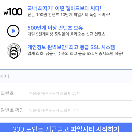
[신현준, 김병만] 현 상 수 배. 2026 (도플갱어 공조 코미디)
[살목지] 절대 살아서 못 나간다 저수지의 끔찍한 비밀
[짱구] HD 서울 하늘 아래서 꿈을 쫓는 짱구의 뜨거운 성장 기록
제휴
제휴
제휴
아이디
비밀번호
부전자전
모녀의 집
음담패
비밀번호 확인
300 포인트 지급받고
파일시티 시작하기