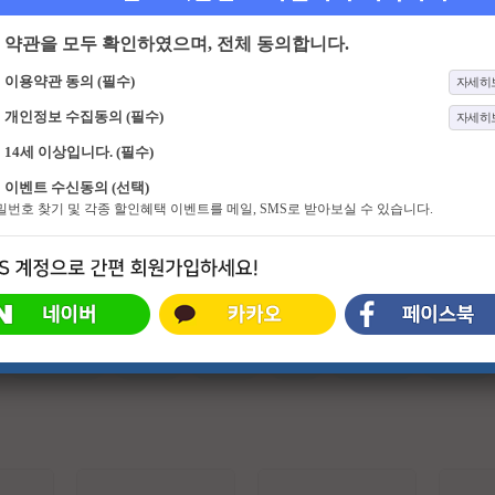
약관을 모두 확인하였으며, 전체 동의합니다.
이용약관 동의 (필수)
자세히
개인정보 수집동의 (필수)
자세히
14세 이상입니다. (필수)
201화
70억의 선택
975화
라디오스타
이벤트 수신동의 (선택)
70억 세계인의 건강 비법을 공유하는
TV에서 다시 뭉친 잘 나가는 DJ들.
비밀번호 찾기 및 각종 할인혜택 이벤트를 메일, SMS로 받아보실 수 있습니다.
시간 세계인이 보내는 건강 시그널!
라디오에는 '보이는 라디오'가, TV에
는 '들리는 TV' <라디오스타>가 있
다.
#슈퍼히어로
#외계인
#파트너
#귀신
#특수부대
#소지섭