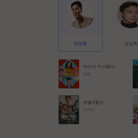
안보현
김남희
악마가 이사왔다
영화
재벌X형사
드라마