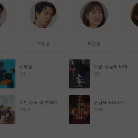
조인성
박은빈
베테랑2
노량: 죽음의 바다
영화
영화
이번 생도 잘 부탁해
군검사 도베르만
드라마
드라마