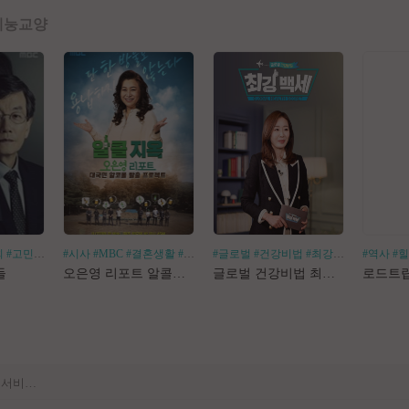
예능
교양
회
#고민거리
#분야별
#시사
#MBC
#결혼생활
#알코올중독
#글로벌
#건강비법
#최강백세
#김경화
#역사
#
[공지] 사이트 내 장기 콘텐츠 정리 작업 진행
들
오은영 리포트 알콜지옥
글로벌 건강비법 최강백세
[공지] 불법 촬영물 등 유통방지를 위한 기술적조치 적용 및 업로드 금지 안내
[공지] 불법 성인컨텐츠 등록 제재 명단 188차
[공지] E북 카테고리 내 도서 분류 서비스 변경 안내
[안내] Edge 브라우저 다운로드 경고 관련 공지