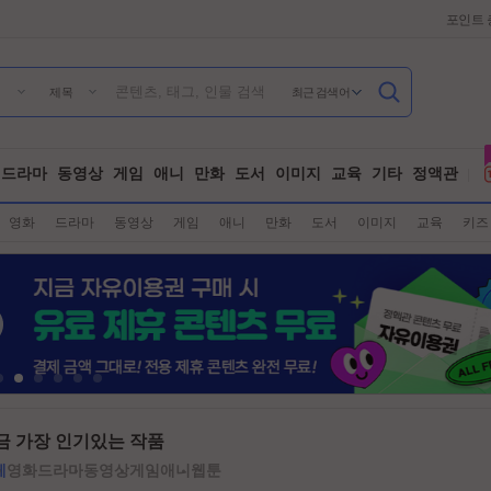
포인트 
최근 검색어
제목
드라마
동영상
게임
애니
만화
도서
이미지
교육
기타
정액관
영화
드라마
동영상
게임
애니
만화
도서
이미지
교육
키즈
금 가장 인기있는 작품
체
영화
드라마
동영상
게임
애니
웹툰