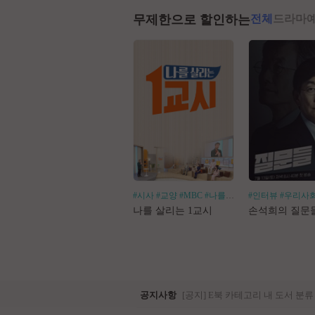
무제한으로 할인하는
전체
드라마
#시사
#교양
#MBC
#나를살리는
#인터뷰
#우리사
나를 살리는 1교시
손석희의 질문
공지사항