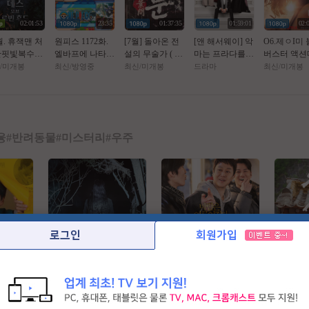
02:01:53
23:35
01:37:35
01:59:01
02:
월. 휴잭맨 처
원피스 1172화.
[7월] 돌아온 전
[앤 해서웨이] 악
O6.제ㅇI미
한핏빛복수극
엘바프에 나타난
설의 무술가 ( 종
마는 프라다를
버스터 액션
_ 로 빈 후 드 _
괴물. 가장 두려
ㅅr 엽 문 2 ) 한
입는다 2. 2026 (2
[ 핫 트 오 브
/미개봉
최신/방영중
최신/미개봉
드라마
최신/미개봉
1080P 완벽자
워하는것 - 1O8O
글자체자막
0년 만의 속편)
턴 ] 공식자
p. 공식자막
고화질 FHD 
융
#
반려동물
#
미스터리
#
우주
로그인
회원가입