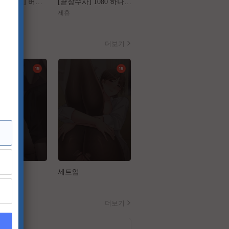
[왕과 사는 남자] 버려진 왕의 마지막 1년
[끝장수사] 1080 하나의 사건 두 명의 용의자
[가화만死성]FHD 가장 익숙한 관계가 무너지는 세 번의 기묘한 순간
제휴
제휴
더보기
설
세트업
금의환향
더보기