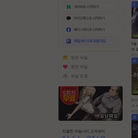
1
무
료
8월
회
에 
원
미군
최신
받은 파일
가
스트라
6
입
0p
찜한 파일
파일 요청
[미
스 시
6.1
미국
막
11
친절한 파일시티 고객센터