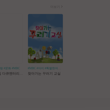
더보기
힐링
#문화
#MBC
#MBC
#아이
#특별한여행
#어린이체험
#나혼산
#1인가구
#1인가정
#독
로드트립 다큐멘터리 마사지로드
찾아가는 꾸러기 교실
나 혼자 산다