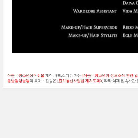
아동ㆍ청소년성착취물
제작,배포,소지한 자는
[아동ㆍ청소년의 성보호에 관한 법률
불법촬영물등
의 복제ㆍ전송은
[전기통신사업법 제22조의5]
따라 삭제.접속차단 및