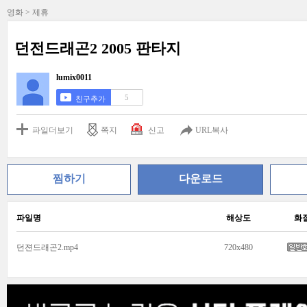
영화 > 제휴
던전드래곤2 2005 판타지
lumix0011
5
친구추가
파일더보기
쪽지
신고
URL복사
찜하기
다운로드
파일명
해상도
화
던젼드래곤2.mp4
720x480