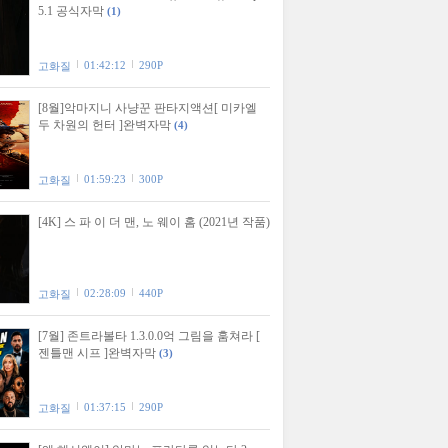
5.1 공식자막
(1)
01:42:12
290P
고화질
[8월]악마지니 사냥꾼 판타지액션[ 미카엘
두 차원의 헌터 ]완벽자막
(4)
01:59:23
300P
고화질
[4K] 스 파 이 더 맨, 노 웨이 홈 (2021년 작품)
02:28:09
440P
고화질
[7월] 존트라볼타 1.3.0.0억 그림을 훔쳐라 [
젠틀맨 시프 ]완벽자막
(3)
01:37:15
290P
고화질