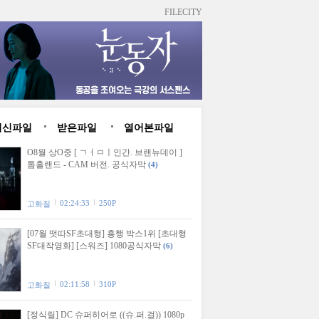
FILECITY
최신파일
받은파일
열어본파일
O8월 상O중 [ ㄱㅓㅁㅣ인간. 브랜뉴데이 ]
톰홀랜드 - CAM 버전. 공식자막
(4)
02:24:33
250P
고화질
[07월 떳따SF초대형] 흥행 박스1위 [초대형
SF대작영화] [스워즈] 1080공식자막
(6)
02:11:58
310P
고화질
[정식릴] DC 슈퍼히어로 ((슈.퍼.걸)) 1080p