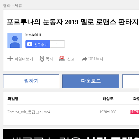
영화 > 제휴
포르투나의 눈동자 2019 멜로 로맨스 판타지
lumix0011
5
친구추가
파일더보기
쪽지
신고
URL복사
찜하기
다운로드
파일명
해상도
화
Fortuna_sub_등급고지.mp4
1920x1080