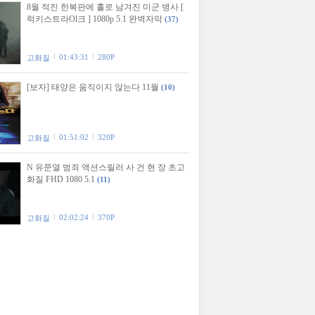
8월 적진 한복판에 홀로 남겨진 미군 병사 [
럭키스트라Ol크 ] 1080p 5.1 완벽자막
(37)
01:43:31
280P
고화질
[보자] 태양은 움직이지 않는다 11월
(10)
01:51:02
320P
고화질
N 유쭌열 범죄 액션스릴러 사 건 현 장 초고
화질 FHD 1080 5.1
(11)
02:02:24
370P
고화질