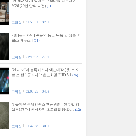
[앤 해서웨이] 악마는 프라다를 입는다 2.
2026 (20년 만의 속편)
(1)
01:59:01
320P
고화질
7월 [공식자막] 죽음의 동굴 목숨 건 생존[ 데
블스 마우스 ]
(51)
01:40:02
270P
고화질
O6.제ㅇI미 블록버스터 액션대작 [ 핫 트 오
브 스 턴 ] 공식자막 초고화질 FHD 5.1
(26)
02:05:25
340P
고화질
N 돌아온 두웨인존스 액션범죄 [ 쎈투럴 잉
텔ㄹ1전쑤 ] 공식자막 초고화질 FHD5.1
(12)
01:47:38
300P
고화질