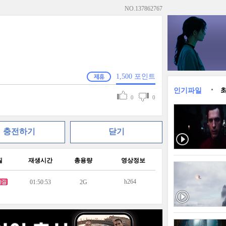
NO.
137862767
1,500
포인트
인기파일
0
0
충전하기
닫기
질
재생시간
총용량
영상정보
h264
01:50:53
2G